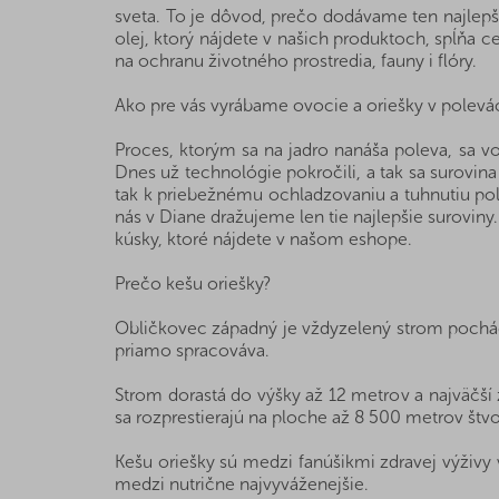
sveta. To je dôvod, prečo dodávame ten najlepší
olej, ktorý nájdete v našich produktoch, spĺňa c
na ochranu životného prostredia, fauny i flóry.
Ako pre vás vyrábame ovocie a oriešky v polevá
Proces, ktorým sa na jadro nanáša poleva, sa 
Dnes už technológie pokročili, a tak sa surovin
tak k priebežnému ochladzovaniu a tuhnutiu pole
nás v Diane dražujeme len tie najlepšie surovin
kúsky, ktoré nájdete v našom eshope.
Prečo kešu oriešky?
Obličkovec západný je vždyzelený strom pochádza
priamo spracováva.
Strom dorastá do výšky až 12 metrov a najväčší
sa rozprestierajú na ploche až 8 500 metrov štv
Kešu oriešky sú medzi fanúšikmi zdravej výživy 
medzi nutrične najvyváženejšie.