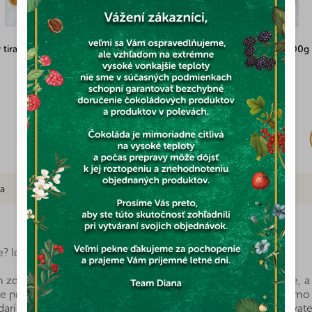
 tiramisu poleve 100g
Arašidy v jogurtovej poleve 100g
Skladom
(1x)
1,92 €
ia
Značka
e? Ide to.
draviu prospešných látok, ktorý môžete mať vždy po ruke, a 
práve pre vašu rodinu ten pravý. Všetky produkty dovážame priam
rí získať výhradné zastúpenie priamo od farmárov a pestovateľ