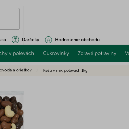
uka
Darčeky
Hodnotenie obchodu
chy v polevách
Cukrovinky
Zdravé potraviny
V
 ovocia a orieškov
Kešu v mix polevách 1kg