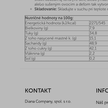
alebo sušeným ovocím a deťom tak vytvoriť 
Skladovanie:
Skladujte v suchu pri teplote n
Nutričné hodnoty na 100g:
Energetická hodnota (kJ/kcal)
2271/545
Bielkoviny (g)
7,9
Tuky (g)
34,8
Z toho nasycené mastné k. (g)
15,1
Sacharidy (g)
48,9
Z toho cukry (g)
42,1
Vláknina (g)
2,2
Soľ (g)
0,2
Z
á
p
ä
KONTAKT
INF
t
i
Diana Company, spol. s r.o.
Náš p
e