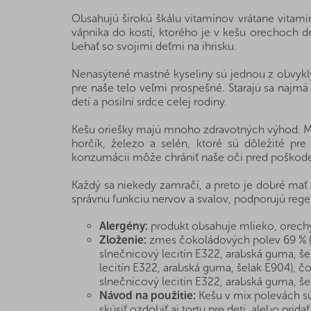
Obsahujú širokú škálu vitamínov vrátane vitamín
vápnika do kostí, ktorého je v kešu orechoch d
behať so svojimi deťmi na ihrisku.
Nenasýtené mastné kyseliny sú jednou z obvykl
pre naše telo veľmi prospešné. Starajú sa najmä
detí a posilní srdce celej rodiny.
Kešu oriešky majú mnoho zdravotných výhod. Medz
horčík, železo a selén, ktoré sú dôležité pre
konzumácii môže chrániť naše oči pred poškoden
Každý sa niekedy zamračí, a preto je dobré mať
správnu funkciu nervov a svalov, podporujú rege
Alergény:
produkt obsahuje mlieko, orechy
Zloženie:
zmes čokoládových polev 69 % (po
slnečnicový lecitín E322, arabská guma, šel
lecitín E322, arabská guma, šelak E904), č
slnečnicový lecitín E322, arabská guma, še
Návod na použitie:
Kešu v mix polevách sú
skúsiť ozdobiť aj tortu pre deti, alebo pri