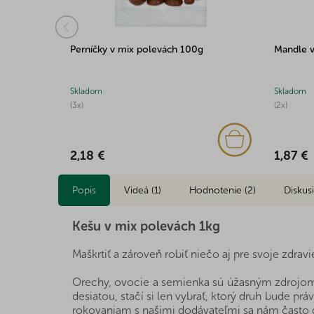
0g
Perníčky v mix polevách 100g
Mandle v
Skladom
Skladom
(3x)
(2x)
2,18 €
1,87 €
Popis
Videá (1)
Hodnotenie (2)
Diskus
Kešu v mix polevách 1kg
Maškrtiť a zároveň robiť niečo aj pre svoje zdravi
Orechy, ovocie a semienka sú úžasným zdrojom z
desiatou, stačí si len vybrať, ktorý druh bude 
rokovaniam s našimi dodávateľmi sa nám často da