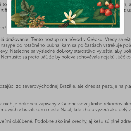
 tovar pre vás a vašu rodinu. Záleží nám na prírode a na tom, a
ertifikáciu RSPO. Tá označuje palmový olej, ktorý pochádza z udr
ch?
volá dražovanie. Tento postup má pôvod v Grécku. Vtedy sa e
a nasype do rotačného bubna, kam sa po častiach vstrekuje pol
vy. Následne sa výsledné dobroty starostlivo vyleštia, aby bo
y. Nemusíte sa preto báť, že by poleva schovávala nejakú „béčk
júci zo severovýchodnej Brazílie, ale dnes sa pestuje na plan
 z nich je dokonca zapísaný v Guinnessovej knihe rekordov ako
orcových v brazílskom meste Natal, kde zhora vyzerá ako celý z
veľmi obľúbené. Podobne ako iné orechy, aj kešu sú plné zdrav