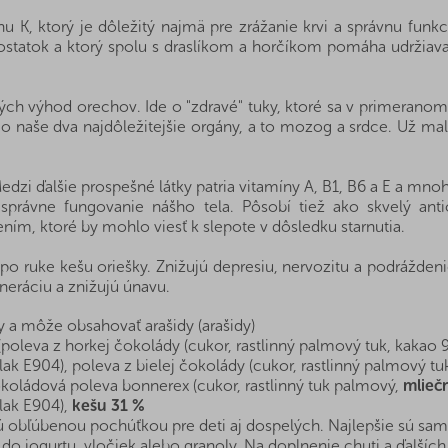
u K, ktorý je dôležitý najmä pre zrážanie krvi a správnu funk
ostatok a ktorý spolu s draslíkom a horčíkom pomáha udržiavať
ých výhod orechov. Ide o "zdravé" tuky, ktoré sa v primerano
 o naše dva najdôležitejšie orgány, a to mozog a srdce. Už ma
i ďalšie prospešné látky patria vitamíny A, B1, B6 a E a mnoho
 správne fungovanie nášho tela. Pôsobí tiež ako skvelý antio
ím, ktoré by mohlo viesť k slepote v dôsledku starnutia.
 po ruke kešu oriešky. Znižujú depresiu, nervozitu a podrážd
neráciu a znižujú únavu.
 a môže obsahovať arašidy (arašidy)
leva z horkej čokolády (cukor, rastlinný palmový tuk, kakao 
ak E904), poleva z bielej čokolády (cukor, rastlinný palmový tu
okoládová poleva bonnerex (cukor, rastlinný tuk palmový,
mlieč
lak E904),
kešu 31 %
 obľúbenou pochúťkou pre deti aj dospelých. Najlepšie sú samo
dať do jogurtu, vločiek alebo granoly. Na doplnenie chuti a ďal