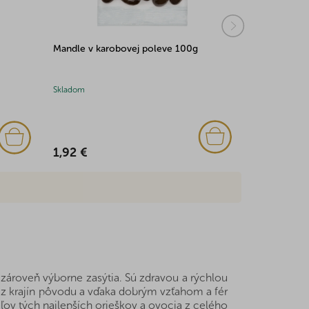
Mandle v karobovej poleve 100g
Mandle v po
100g
Skladom
Skladom
(2x)
1,92 €
2,18 €
zároveň výborne zasýtia. Sú zdravou a rýchlou
o z krajín pôvodu a vďaka dobrým vzťahom a fér
ov tých najlepších orieškov a ovocia z celého