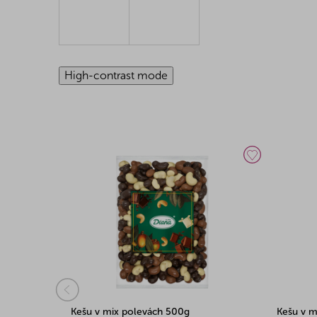
High-contrast mode
Kešu v mix polevách 500g
Kešu v m