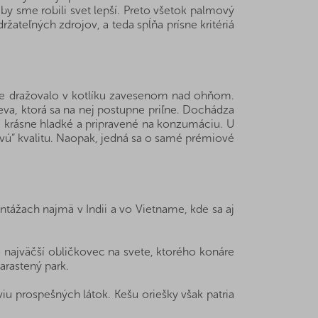
by sme robili svet lepší. Preto všetok palmový
žateľných zdrojov, a teda spĺňa prísne kritériá
šte dražovalo v kotlíku zavesenom nad ohňom.
eva, ktorá sa na nej postupne priľne. Dochádza
li krásne hladké a pripravené na konzumáciu. U
ovú“ kvalitu. Naopak, jedná sa o samé prémiové
tážach najmä v Indii a vo Vietname, kde sa aj
 najväčší obličkovec na svete, ktorého konáre
arastený park.
iu prospešných látok. Kešu oriešky však patria