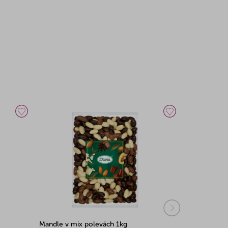
Mandle v mix polevách 1kg
Lieskové jad