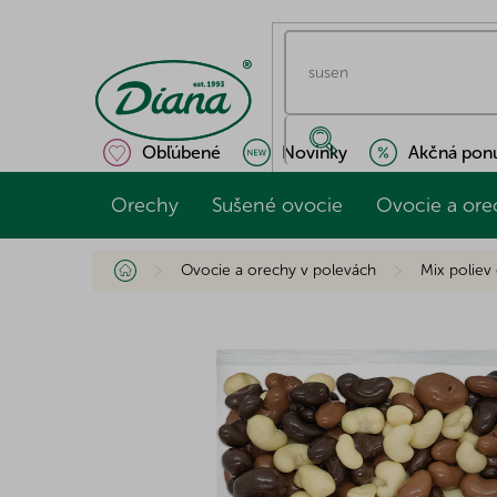
Prejsť
na
obsah
Obľúbené
Novinky
Akčná pon
Orechy
Sušené ovocie
Ovocie a ore
Domov
Ovocie a orechy v polevách
Mix poliev