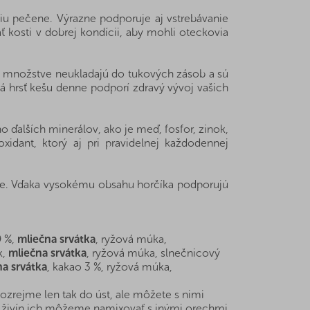
ciu pečene. Výrazne podporuje aj vstrebávanie
 kosti v dobrej kondícii, aby mohli oteckovia
m množstve neukladajú do tukových zásob a sú
lá hrsť kešu denne podporí zdravý vývoj vašich
 ďalších minerálov, ako je meď, fosfor, zinok,
xidant, ktorý aj pri pravidelnej každodennej
enie. Vďaka vysokému obsahu horčíka podporujú
9 %,
mliečna srvátka
, ryžová múka,
k,
mliečna srvátka
, ryžová múka, slnečnicový
na srvátka
, kakao 3 %, ryžová múka,
zrejme len tak do úst, ale môžete s nimi
ších živín ich môžeme namixovať s inými orechmi