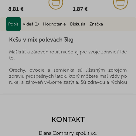
8,81 €
1,87 €
Popis
Videá (1)
Hodnotenie
Diskusia
Značka
Kešu v mix polevách 3kg
Maškrtiť a zároveň robiť niečo aj pre svoje zdravie? Ide
to.
Orechy, ovocie a semienka sú úžasným zdrojom
zdraviu prospešných látok, ktorý môžete mať vždy po
ruke, a zároveň výborne zasýtia. Sú zdravou a rýchlou
desiatou, stačí si len vybrať, ktorý druh bude práve pre
vašu rodinu ten pravý. Všetky produkty dovážame
Z
priamo z krajín pôvodu a vďaka dobrým vzťahom a fér
á
rokovaniam s našimi dodávateľmi sa nám často darí
p
získať výhradné zastúpenie priamo od farmárov a
ä
KONTAKT
pestovateľov tých najlepších orieškov a ovocia z
t
celého sveta. To je dôvod, prečo dodávame ten
i
najlepší tovar pre vás a vašu rodinu. Záleží nám na
Diana Company, spol. s r.o.