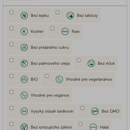
Bez lepku
Bez laktózy
Kosher
Raw
Bez pridaného cukru
Bez palmového oleja
Bez éčok
BIO
Vhodné pre vegetariánov
Vhodné pre vegánov
Vysoký obsah bielkovín
Bez GMO
Bez ionizujícího záření
Halal