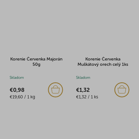
Korenie Červenka Majorán
Korenie Červenka
50g
Muškátový orech celý 1ks
Skladom
Skladom
€0,98
€1,32
Jednotková
Jednotková
€19,60 / 1 kg
€1,32 / 1 ks
cena:
cena: