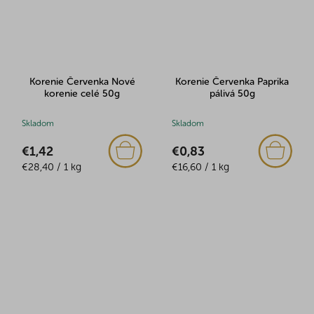
Korenie Červenka Nové
Korenie Červenka Paprika
korenie celé 50g
pálivá 50g
Skladom
Skladom
€1,42
€0,83
Jednotková
Jednotková
€28,40 / 1 kg
€16,60 / 1 kg
cena:
cena: