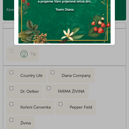
d
e
Abecedne
n
i
e
p
Akcia
Novinka
r
o
d
Tip
u
k
t
Country Life
Diana Company
o
v
Dr. Oetker
FARMA ŽIVINA
Koření Červenka
Pepper Field
Živina