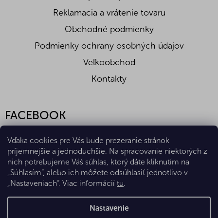
Reklamacia a vrátenie tovaru
Obchodné podmienky
Podmienky ochrany osobných údajov
Veľkoobchod
Kontakty
FACEBOOK
Vďaka cookies pre Vás bude prezeranie stránok
príjemnejšie a jednoduchšie. Na spracovanie niektorých z
nich potrebujeme Váš súhlas, ktorý dáte kliknutím na
„Súhlasím“, alebo ich môžete odsúhlasiť jednotlivo v
„Nastaveniach“. Viac informácií
tu
.
Vytvoril Shoptet Premium
Nastavenie