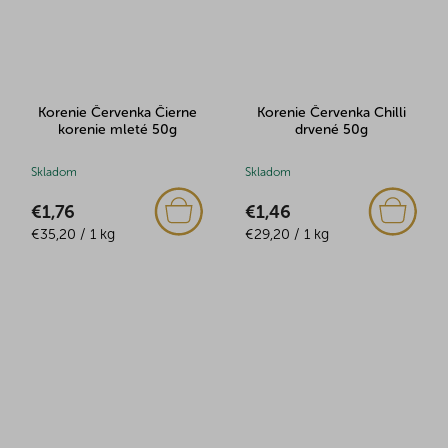
Korenie Červenka Čierne
Korenie Červenka Chilli
korenie mleté 50g
drvené 50g
Skladom
Skladom
€1,76
€1,46
Jednotková
Jednotková
€35,20 / 1 kg
€29,20 / 1 kg
cena:
cena: