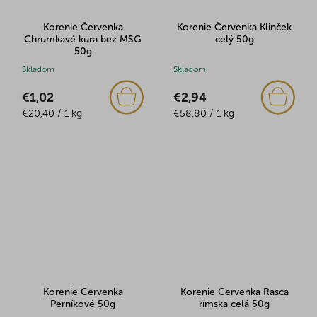
Korenie Červenka
Korenie Červenka Klinček
Chrumkavé kura bez MSG
celý 50g
50g
Skladom
Skladom
€1,02
€2,94
Jednotková
Jednotková
€20,40 / 1 kg
€58,80 / 1 kg
cena:
cena:
Korenie Červenka
Korenie Červenka Rasca
Perníkové 50g
rímska celá 50g