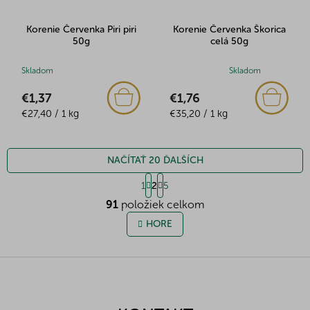
Korenie Červenka Piri piri
Korenie Červenka Škorica
50g
celá 50g
Skladom
Priemerné
Skladom
hodnotenie
€1,37
€1,76
produktu
Jednotková
Jednotková
€27,40 / 1 kg
je
€35,20 / 1 kg
cena:
cena:
4,0
z
5
NAČÍTAŤ 20 ĎALŠÍCH
hviezdičiek.
S
1
2
5
t
O
r
91
položiek celkom
v
á
l
HORE
n
á
k
o
d
v
Z
a
a
c
á
n
i
p
i
e
ä
e