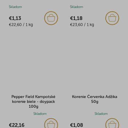
Skladom
Skladom
€1,13
€1,18
Jednotková
Jednotková
€22,60 / 1 kg
€23,60 / 1 kg
cena:
cena:
Pepper Field Kampotské
Korenie Červenka Adžika
korenie biele - doypack
50g
100g
Priemerné
Skladom
Priemerné
Skladom
hodnotenie
hodnotenie
€22,16
€1,08
produktu
produktu