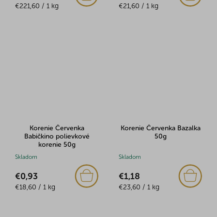
Jednotková
Jednotková
je
€221,60 / 1 kg
je
€21,60 / 1 kg
cena:
cena:
5,0
5,0
z
z
5
5
hviezdičiek.
hviezdičiek.
Korenie Červenka
Korenie Červenka Bazalka
Babičkino polievkové
50g
korenie 50g
Skladom
Skladom
€0,93
€1,18
Jednotková
Jednotková
€18,60 / 1 kg
€23,60 / 1 kg
cena:
cena: