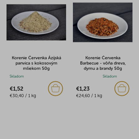
hviezdičiek.
Korenie Červenka Ázijská
Korenie Červenka
panvica s kokosovým
Barbecue - vôňa dreva,
mliekom 50g
dymu a brandy 50g
Skladom
Priemerné
Skladom
hodnotenie
€1,52
€1,23
produktu
Jednotková
Jednotková
€30,40 / 1 kg
je
€24,60 / 1 kg
cena:
cena:
5,0
z
5
hviezdičiek.