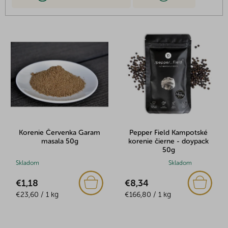
V
ý
p
i
s
p
r
o
d
u
Korenie Červenka Garam
Pepper Field Kampotské
k
masala 50g
korenie čierne - doypack
t
50g
o
Skladom
Priemerné
Skladom
v
hodnotenie
€1,18
€8,34
produktu
Jednotková
Jednotková
€23,60 / 1 kg
je
€166,80 / 1 kg
cena:
cena:
5,0
z
5