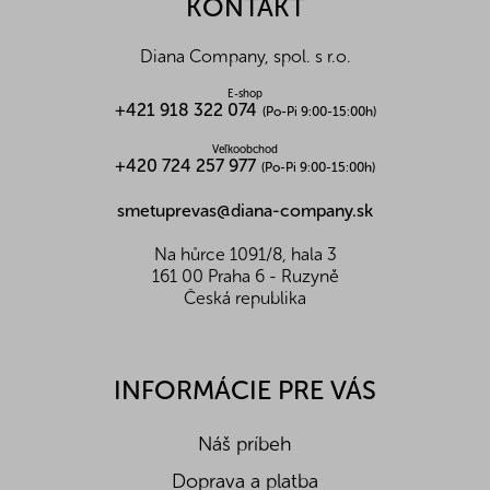
KONTAKT
p
t
r
i
v
Diana Company, spol. s r.o.
e
k
y
E-shop
+421 918 322 074
v
(Po-Pi 9:00-15:00h)
ý
p
Veľkoobchod
+420 724 257 977
(Po-Pi 9:00-15:00h)
i
s
smetuprevas@diana-company.sk
u
Na hůrce 1091/8, hala 3
161 00 Praha 6 - Ruzyně
Česká republika
INFORMÁCIE PRE VÁS
Náš príbeh
Doprava a platba