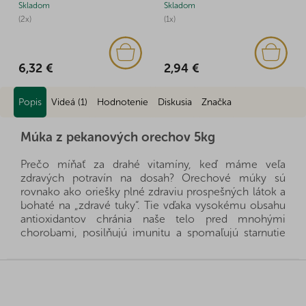
Skladom
Skladom
(2x)
(1x)
6,32 €
2,94 €
Popis
Videá (1)
Hodnotenie
Diskusia
Značka
Múka z pekanových orechov 5kg
Prečo míňať za drahé vitamíny, keď máme veľa
zdravých potravín na dosah? Orechové múky sú
rovnako ako oriešky plné zdraviu prospešných látok a
bohaté na „zdravé tuky“. Tie vďaka vysokému obsahu
antioxidantov chránia naše telo pred mnohými
chorobami, posilňujú imunitu a spomaľujú starnutie
buniek. Nájdete u nás orechové múky z rôznych
druhov orechov, stačí si len vybrať. Všetky orechy
Z
dovážame priamo z krajín pôvodu a vďaka dobrým
á
vzťahom a fér rokovaniam s našimi dodávateľmi sa
p
nám často darí získať výhradné zastúpenie priamo od