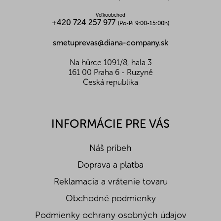
Z toho nasycené mastné k. (g)
0
Veľkoobchod
Sacharidy (g)
99,9
+420 724 257 977
(Po-Pi 9:00-15:00h)
Z toho cukry (g)
99,8
Vláknina (g)
0
smetuprevas@diana-company.sk
Soľ (g)
0
Na hůrce 1091/8, hala 3
161 00 Praha 6 - Ruzyně
Česká republika
INFORMÁCIE PRE VÁS
Náš príbeh
Doprava a platba
Reklamacia a vrátenie tovaru
Obchodné podmienky
Podmienky ochrany osobných údajov