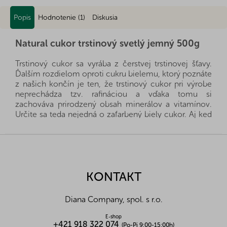
Popis
Hodnotenie (1)
Diskusia
Natural cukor trstinový svetlý jemný 500g
Trstinový cukor sa vyrába z čerstvej trstinovej šťavy.
Ďalším rozdielom oproti cukru bielemu, ktorý poznáte
z našich končín je ten, že trstinový cukor pri výrobe
neprechádza tzv. rafináciou a vďaka tomu si
zachováva prirodzený obsah minerálov a vitamínov.
Určite sa teda nejedná o zafarbený biely cukor. Aj keď
v niektorých prípadoch sa s týmto zlozvykom môžete
stretnúť. U nás, ale určite nie. Využitie trstinového
Z
cukru je rovnaké ako bežného bieleho cukru.
á
p
Alergény:
bez alergénov
ä
KONTAKT
Zloženie:
cukor trstinový svetlý
t
Nutričné hodnoty na 100g:
i
Diana Company, spol. s r.o.
Energetická hodnota (kJ/kcal)
1683/482,6
e
Bielkoviny (g)
0
E-shop
+421 918 322 074
Tuky (g)
0
(Po-Pi 9:00-15:00h)