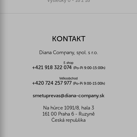
Výsledky 0 - 18 z 18
Z
á
p
ä
KONTAKT
t
i
Diana Company, spol. s r.o.
e
E-shop
+421 918 322 074
(Po-Pi 9:00-15:00h)
Veľkoobchod
+420 724 257 977
(Po-Pi 9:00-15:00h)
smetuprevas@diana-company.sk
Na hůrce 1091/8, hala 3
161 00 Praha 6 - Ruzyně
Česká republika