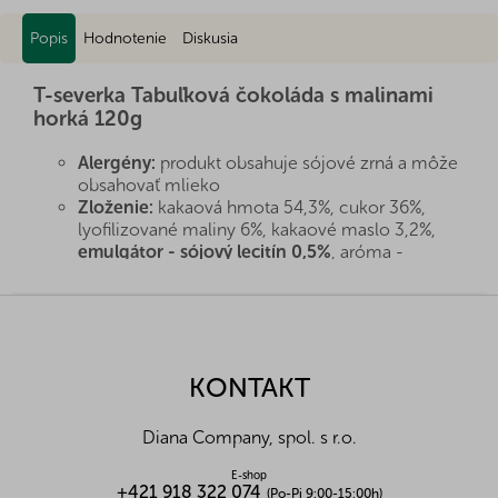
Popis
Hodnotenie
Diskusia
T-severka Tabuľková čokoláda s malinami
horká 120g
Alergény:
produkt obsahuje sójové zrná a môže
obsahovať mlieko
Zloženie:
kakaová hmota 54,3%, cukor 36%,
lyofilizované maliny 6%, kakaové maslo 3,2%,
emulgátor - sójový lecitín 0,5%
, aróma -
prírodná vanilka
Z
Nutričné hodnoty na 100g:
á
Energetická hodnota (kJ/kcal)
2169/522
p
Bielkoviny (g)
6,5
ä
KONTAKT
Tuky (g)
33,1
t
Z toho nasycené mastné k. (g)
20
i
Sacharidy (g)
22,5
Diana Company, spol. s r.o.
e
Z toho cukry (g)
38,2
Vláknina (g)
-
E-shop
+421 918 322 074
(Po-Pi 9:00-15:00h)