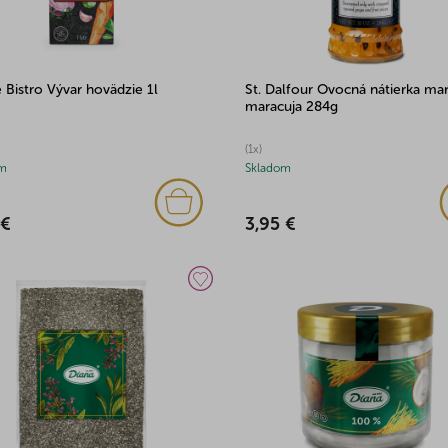
 Bistro Vývar hovädzie 1l
St. Dalfour Ovocná nátierka ma
maracuja 284g
(1x)
m
Skladom
 €
3,95 €