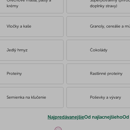
Orechové maslá, pasty a
Superpotraviny (príro
krémy
doplnky stravy)
Vločky a kaše
Granoly, cereálie a mü
Jedlý hmyz
Čokolády
Proteíny
Rastlinné proteíny
Semienka na kľučenie
Polievky a vývary
Najpredávanejšie
Od najlacnejšieho
Od 