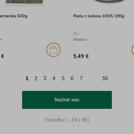
semienka 500g
Pasta z kokosu 100% 190g
(3x)
m
Skladom
 €
5,49 €
1
2
3
4
5
6
7
...
36
Načítať viac
Výsledky 1 - 24 z 861