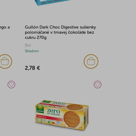
ngo a
Gullón Dark Choc Digestive sušienky
polomáčané v tmavej čokoláde bez
cukru 270g
(5x)
Skladom
2,78 €