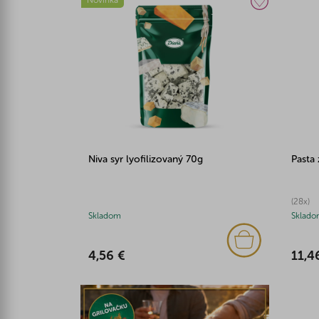
Niva syr lyofilizovaný 70g
Pasta 
(28x)
Skladom
Sklado
4,56 €
11,4