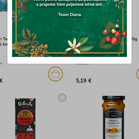
n Twins kakaové sušienky
Medokomerc Med Lúčny 900g
é krémom bez cukru 147g
(1x)
m
Skladom
 €
5,19 €