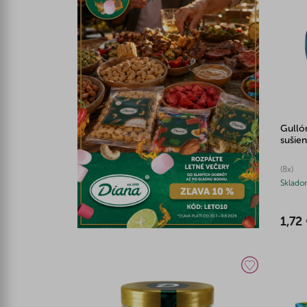
Gulló
sušie
(8x)
Sklado
1,72