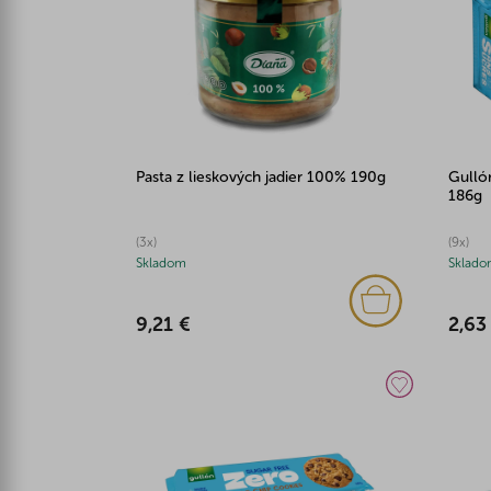
Pasta z lieskových jadier 100% 190g
Gulló
186g
(3x)
(9x)
Skladom
Sklado
9,21 €
2,63