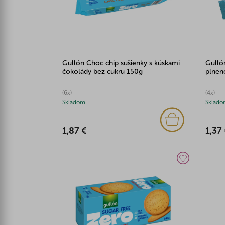
Gullón Choc chip sušienky s kúskami
Gulló
čokolády bez cukru 150g
plnen
(6x)
(4x)
Skladom
Sklado
1,87 €
1,37