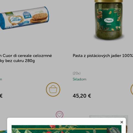
n Cuor di cereale celozrnné
Pasta z pistáciových jadier 100
nky bez cukru 280g
(20x)
m
Skladom
 €
45,20 €
×