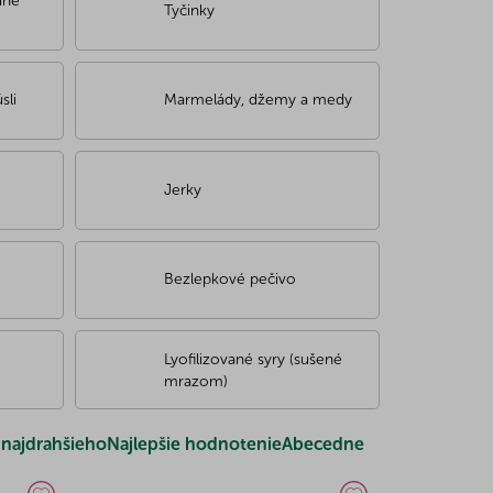
dné
Tyčinky
sli
Marmelády, džemy a medy
Jerky
Bezlepkové pečivo
Lyofilizované syry (sušené
mrazom)
najdrahšieho
Najlepšie hodnotenie
Abecedne