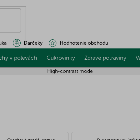
uka
Darčeky
Hodnotenie obchodu
chy v polevách
Cukrovinky
Zdravé potraviny
V
High-contrast mode