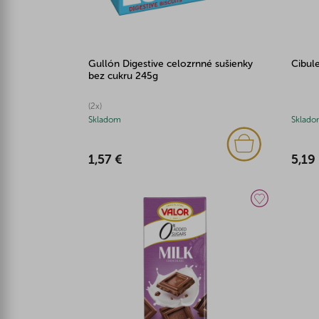
Gullón Digestive celozrnné sušienky
Cibule
bez cukru 245g
(2x)
Skladom
Sklado
1,57 €
5,19