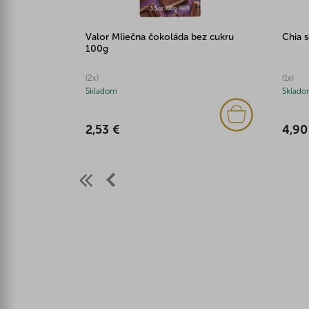
Valor Mliečna čokoláda bez cukru
Chia 
100g
(2x)
(1x)
Skladom
Sklado
2,53 €
4,90