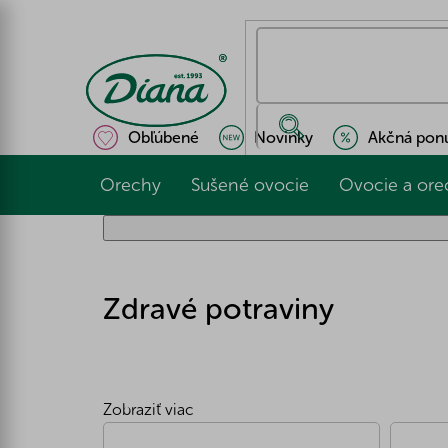
Prejsť
na
obsah
Obľúbené
Novinky
Akčná pon
Orechy
Sušené ovocie
Ovocie a ore
Zdravé potraviny
Zobraziť viac