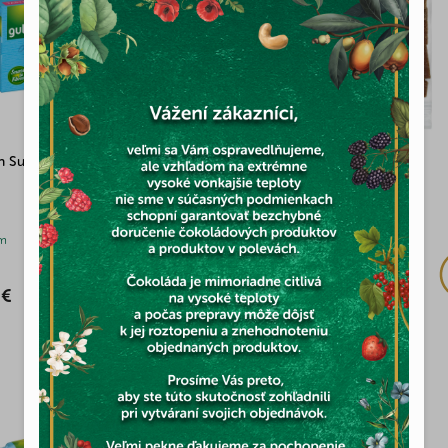
n Sušienky bez cukru Ronditas
Ovocné plátky jahoda 100g
(2x)
m
Skladom
 €
2,23 €