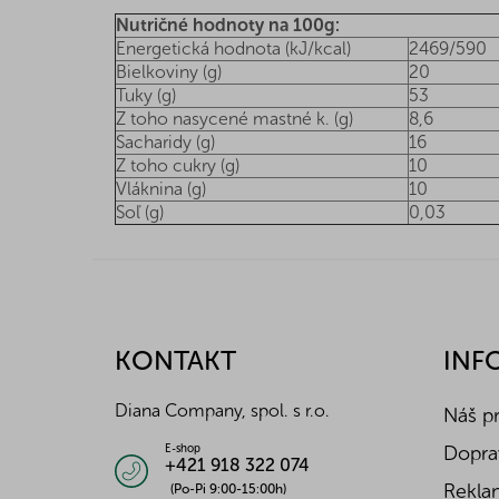
Nutričné hodnoty na 100g:
Energetická hodnota (kJ/kcal)
2469/590
Bielkoviny (g)
20
Tuky (g)
53
Z toho nasycené mastné k. (g)
8,6
Sacharidy (g)
16
Z toho cukry (g)
10
Vláknina (g)
10
Soľ (g)
0,03
Z
á
p
ä
KONTAKT
INF
t
i
Diana Company, spol. s r.o.
Náš p
e
Doprav
E-shop
+421 918 322 074
Reklam
(Po-Pi 9:00-15:00h)