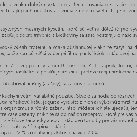
du a vďaka dobrým vzťahom a fér rokovaniam s našimi dod
ých najlepších orieškov a ovocia z celého sveta. To je dôvod
asýtených mastných kyselín, ktoré sú veľmi dôležité pre vý
zaisťuje dobré trávenie a bielkoviny sa zase postarajú o naše sv
soký obsah proteínu a vďaka obsiahnutej vláknine zasýti na d
 takže zamaškrtiť si večer pri filme pár lyžičiek pistáciovej past
 pistáciovej paste vitamín B komplex, A, E, vápnik, fosfor, 
ľnými radikálmi a posilňuje imunitu, pretože majú protizápalo
 obsahovať arašidy (arašidy), sezamové semená
uchyni veľmi variabilné použitie. Skvele sa hodia do rôznych s
utia raňajkovú kašu, jogurt a vyrobíte z nich aj výbornú zmrzl
a organizmus a rýchlo zaženú hlad. Môžete ich ale ujedať aj le
re vaše dezerty, mrknite sa do našich receptov, ktoré pre vás prip
t na višňové tartaletky alebo pistáciovú tortu by pre vás mohol b
e obsahovať škrupiny pistácií.
ajviac 22 °C a relatívnej vlhkosti najviac 70 %.