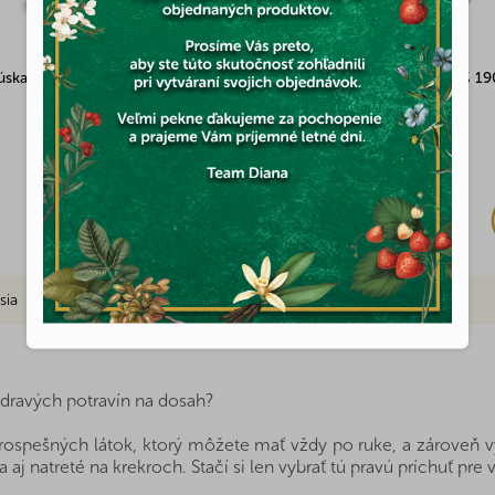
kúskami arašidov 100% 1kg
Pasta z lieskových jadier 100% 1
Skladom
(3x)
9,21 €
sia
Značka
dravých potravín na dosah?
spešných látok, ktorý môžete mať vždy po ruke, a zároveň výb
aj natreté na krekroch. Stačí si len vybrať tú pravú príchuť pre 