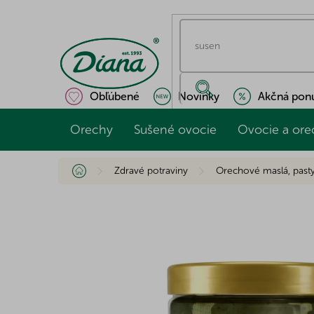
Prejsť
na
obsah
Obľúbené
Novinky
Akčná pon
Orechy
Sušené ovocie
Ovocie a ore
Domov
Zdravé potraviny
Orechové maslá, past