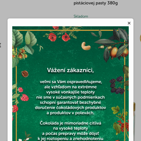
pistáciovej pasty 380g
Skladom
×
(4x)
€
22,72 €
MOHLO BY VÁS ZAUJÍMAŤ