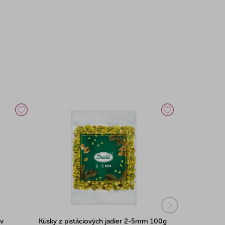
ov
Kúsky z pistáciových jadier 2-5mm 100g
Kúsky z pist