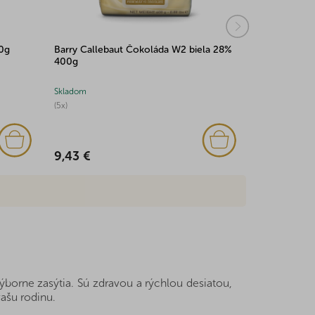
90g
Barry Callebaut Čokoláda W2 biela 28%
Múka z pistá
400g
Skladom
Skladom
(5x)
(5x)
9,43 €
7,56 €
orne zasýtia. Sú zdravou a rýchlou desiatou,
vašu rodinu.