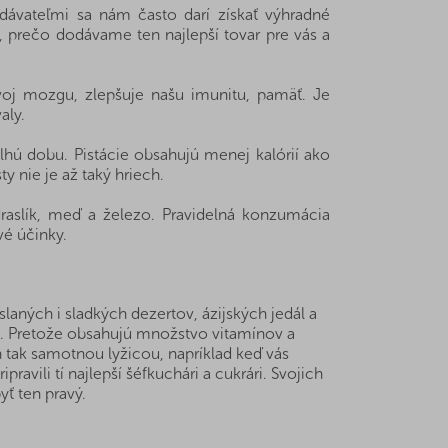
ávateľmi sa nám často darí získať výhradné
, prečo dodávame ten najlepší tovar pre vás a
voj mozgu, zlepšuje našu imunitu, pamäť. Je
aly.
lhú dobu. Pistácie obsahujú menej kalórií ako
y nie je až taký hriech.
draslík, meď a železo. Pravidelná konzumácia
vé účinky.
laných i sladkých dezertov, ázijských jedál a
inu. Pretože obsahujú množstvo vitamínov a
n tak samotnou lyžicou, napríklad keď vás
ravili tí najlepší šéfkuchári a cukrári. Svojich
yť ten pravý.