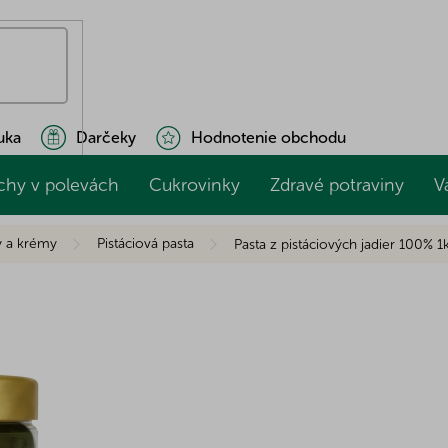
uka
Darčeky
Hodnotenie obchodu
chy v polevách
Cukrovinky
Zdravé potraviny
V
y a krémy
Pistáciová pasta
Pasta z pistáciových jadier 100% 1