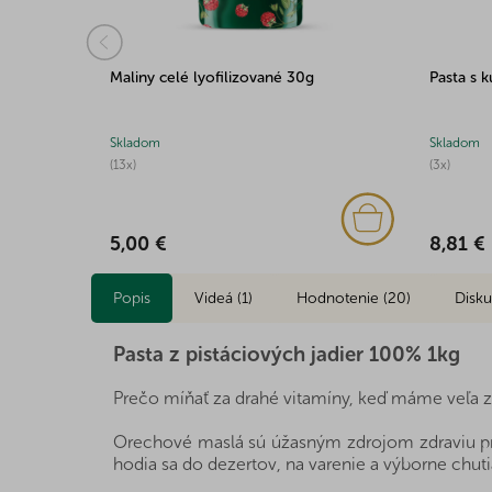
2-5mm 100g
Maliny celé lyofilizované 30g
Pasta s 
Skladom
Skladom
(13x)
(3x)
5,00 €
8,81 €
Popis
Videá (1)
Hodnotenie (20)
Disku
Pasta z pistáciových jadier 100% 1kg
Prečo míňať za drahé vitamíny, keď máme veľa z
Orechové maslá sú úžasným zdrojom zdraviu pro
hodia sa do dezertov, na varenie a výborne chutia 