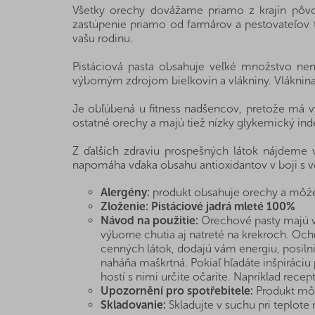
Všetky orechy dovážame priamo z krajín pôvo
zastúpenie priamo od farmárov a pestovateľov t
vašu rodinu.
Pistáciová pasta obsahuje veľké množstvo nen
výborným zdrojom bielkovín a vlákniny. Vláknina 
Je obľúbená u fitness nadšencov, pretože má vy
ostatné orechy a majú tiež nízky glykemický index,
Z ďalších zdraviu prospešných látok nájdeme v
napomáha vďaka obsahu antioxidantov v boji s vo
Alergény:
produkt obsahuje orechy a môže
Zloženie:
Pistáciové jadrá mleté 100%
Návod na použitie:
Orechové pasty majú v k
výborne chutia aj natreté na krekroch. Och
cenných látok, dodajú vám energiu, posilni
naháňa maškrtná. Pokiaľ hľadáte inšpiráciu p
hostí s nimi určite očaríte. Napríklad recep
Upozornění pro spotřebitele:
Produkt môž
Skladovanie:
Skladujte v suchu pri teplote n