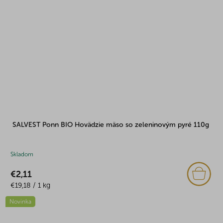
SALVEST Ponn BIO Hovädzie mäso so zeleninovým pyré 110g
Skladom
€2,11
Jednotková
€19,18 / 1 kg
cena:
Novinka