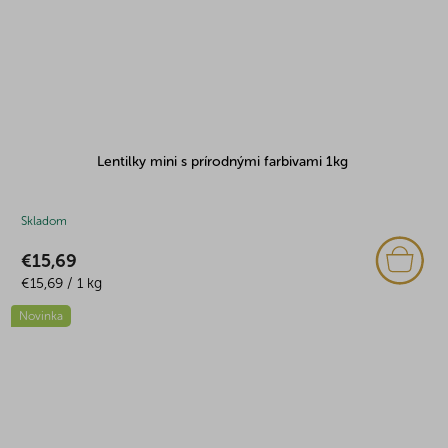
Lentilky mini s prírodnými farbivami 1kg
Skladom
€15,69
Jednotková
€15,69 / 1 kg
cena:
Novinka