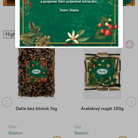
j
t
NAJPREDÁVANEJŠIE
e
High-contrast mode
v
D
i
a
n
e
!
Datle bez kôstok 1kg
Arašidový nugát 100g
(50x)
(11x)
Skladom
Skladom