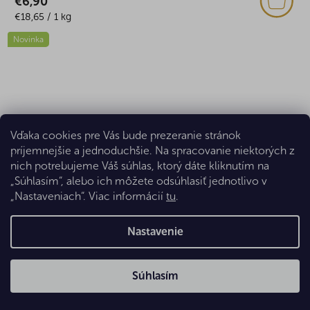
€6,90
Jednotková
€18,65 / 1 kg
cena:
Novinka
Vďaka cookies pre Vás bude prezeranie stránok
príjemnejšie a jednoduchšie. Na spracovanie niektorých z
nich potrebujeme Váš súhlas, ktorý dáte kliknutím na
„Súhlasím“, alebo ich môžete odsúhlasiť jednotlivo v
„Nastaveniach“. Viac informácií
tu
.
Nastavenie
Súhlasím