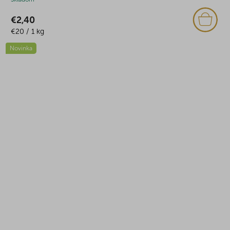
€2,40
Jednotková
€20 / 1 kg
cena:
Novinka