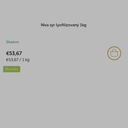
Niva syr lyofilizovaný 1kg
Skladom
€53,67
Jednotková
€53,67 / 1 kg
cena:
Novinka