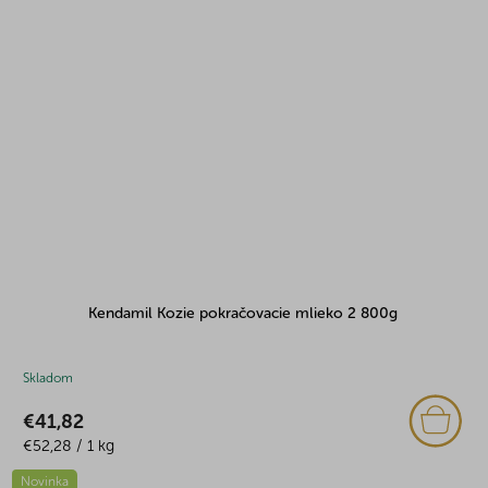
Kendamil Kozie pokračovacie mlieko 2 800g
Skladom
€41,82
Jednotková
€52,28 / 1 kg
cena:
Novinka