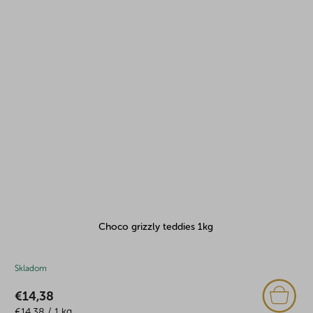
Choco grizzly teddies 1kg
Skladom
€14,38
Jednotková
€14,38 / 1 kg