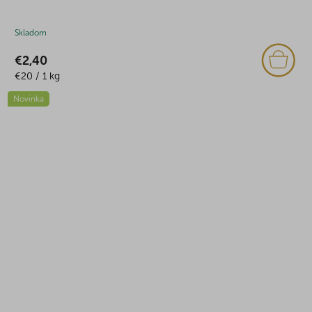
Skladom
€2,40
Jednotková
€20 / 1 kg
cena:
Novinka