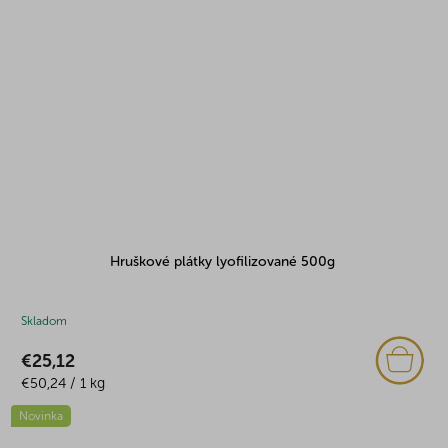
Hruškové plátky lyofilizované 500g
Skladom
€25,12
Jednotková
€50,24 / 1 kg
cena:
Novinka