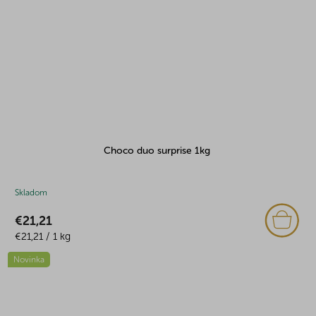
Choco duo surprise 1kg
Skladom
€21,21
Jednotková
€21,21 / 1 kg
cena:
Novinka