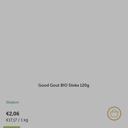
Good Gout BIO Slivka 120g
Skladom
€2,06
Jednotková
€17,17 / 1 kg
cena: