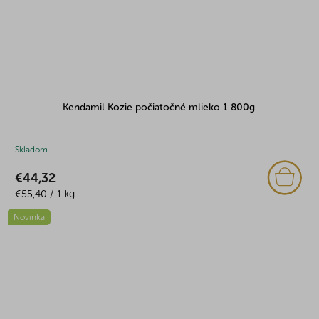
Kendamil Kozie počiatočné mlieko 1 800g
Skladom
€44,32
Jednotková
€55,40 / 1 kg
cena:
Novinka