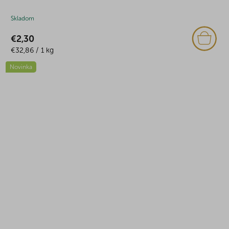
Skladom
€2,30
Jednotková
€32,86 / 1 kg
cena:
Novinka