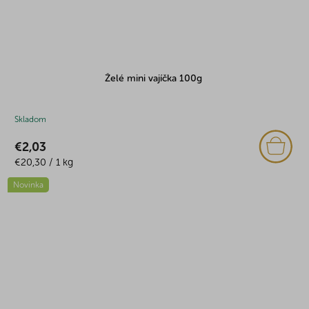
Želé mini vajíčka 100g
Skladom
€2,03
Jednotková
€20,30 / 1 kg
cena:
Novinka