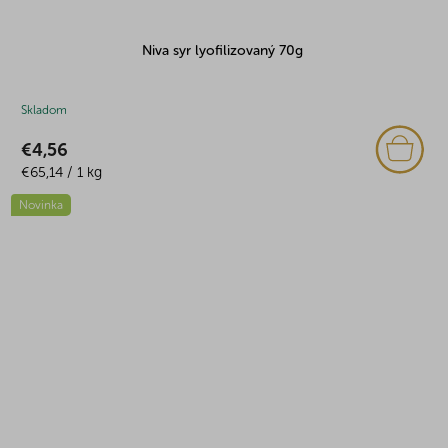
Niva syr lyofilizovaný 70g
Skladom
€4,56
Jednotková
€65,14 / 1 kg
cena:
Novinka