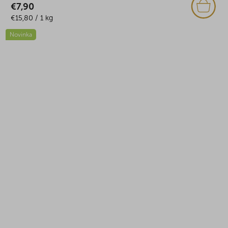
€7,90
Jednotková
€15,80 / 1 kg
cena:
Novinka