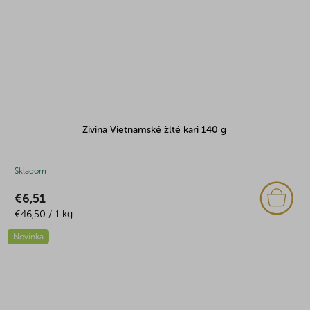
Živina Vietnamské žlté kari 140 g
Skladom
€6,51
Jednotková
€46,50 / 1 kg
cena:
Novinka