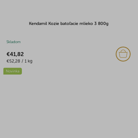
Kendamil Kozie batoľacie mlieko 3 800g
Skladom
€41,82
Jednotková
€52,28 / 1 kg
cena:
Novinka