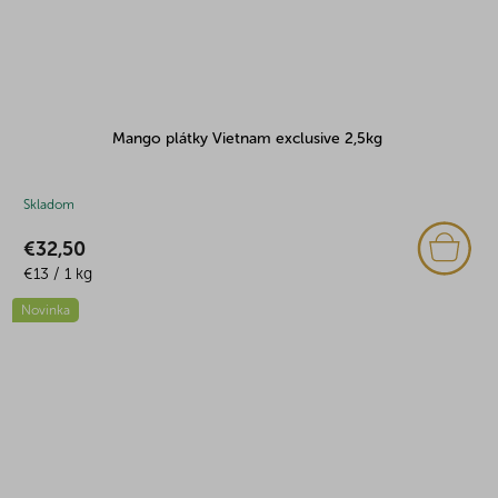
Mango plátky Vietnam exclusive 2,5kg
Skladom
€32,50
Jednotková
€13 / 1 kg
cena:
Novinka