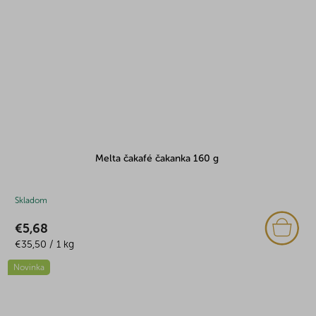
Melta čakafé čakanka 160 g
Skladom
€5,68
Jednotková
€35,50 / 1 kg
cena:
Novinka