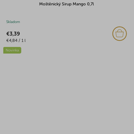
Moštěnický Sirup Mango 0,7l
Skladom
€3,39
Jednotková
€4,84 / 1 l
cena:
Novinka