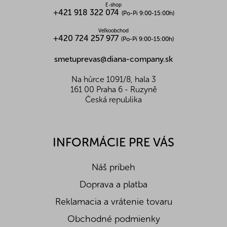
stopy (MLIEKO, LUPINOVÁ MÚKA, OBILNINY
E-shop
+421 918 322 074
obsahujúce LEPOK).
(Po-Pi 9:00-15:00h)
Skladovanie:
Skladujte v suchu. 16,0-25,0
Veľkoobchod
stupňov
+420 724 257 977
(Po-Pi 9:00-15:00h)
Nutričné hodnoty na 100g:
smetuprevas@diana-company.sk
Energetická hodnota (kJ/kcal)
1685/396
Bielkoviny (g)
-
Na hůrce 1091/8, hala 3
Tuky (g)
-
161 00 Praha 6 - Ruzyně
Z toho nasycené mastné k. (g)
-
Česká republika
Sacharidy (g)
99
Z toho cukry (g)
99
Vláknina (g)
-
Soľ (g)
-
INFORMÁCIE PRE VÁS
Náš príbeh
Doprava a platba
Reklamacia a vrátenie tovaru
Obchodné podmienky