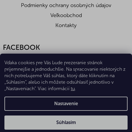
Podmienky ochrany osobných údajov
Veľkoobchod
Kontakty
FACEBOOK
Vďaka cookies pre Vás bude prezeranie stránok
príjemnejšie a jednoduchšie. Na spracovanie niektorých z
nich potrebujeme Váš súhlas, ktorý dáte kliknutím na
„Súhlasím“, alebo ich môžete odsúhlasiť jednotlivo v
„Nastaveniach“. Viac informácií
tu
.
Vytvoril Shoptet Premium
Nastavenie
Copyright 2026
Eshop Diana Company, spol. s r.o.
. Všetky
Súhlasím
práva vyhradené.