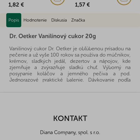
1,82 €
1,57 €
Popis
Hodnotenie
Diskusia
Značka
Dr. Oetker Vanilínový cukor 20g
Vanilínový cukor Dr. Oetker je obľúbenou prísadou na
pečenie a už vyše 100 rokov sa používa do múčnikov,
krémov, sladkých jedál, dezertov a nápojov, kde
zjemňuje a zvýrazňuje sladkú chuť. Výborný na
posypanie koláčov a jemného pečiva a pod.
Jednorazové praktické balenie. Dávkovanie podľa
konkrétneho receptu.
Z
Alergény:
bez alergénov a môže obsahovať
á
mlieko, obilniny obsahujúce lepok, vlčí bôb
p
Zloženie:
cukor, aróma
ä
KONTAKT
Návod na použitie:
Výborný na posypanie
t
koláčov a jemného pečiva a pod. Dávkovanie
i
podľa konkrétneho receptu.
Diana Company, spol. s r.o.
e
Upozornění pro spotřebitele:
Môže obsahovať