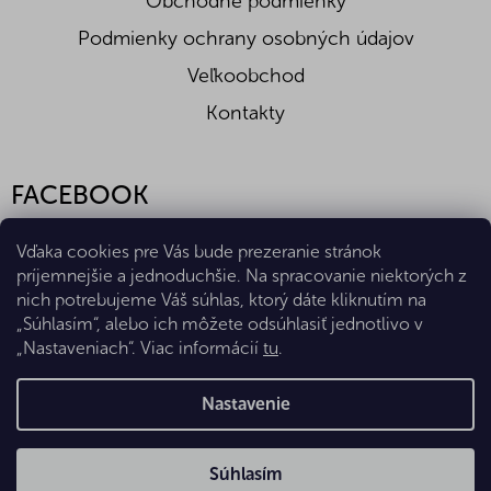
Obchodné podmienky
Podmienky ochrany osobných údajov
Veľkoobchod
Kontakty
FACEBOOK
Vďaka cookies pre Vás bude prezeranie stránok
príjemnejšie a jednoduchšie. Na spracovanie niektorých z
nich potrebujeme Váš súhlas, ktorý dáte kliknutím na
„Súhlasím“, alebo ich môžete odsúhlasiť jednotlivo v
„Nastaveniach“. Viac informácií
tu
.
Vytvoril Shoptet Premium
Nastavenie
Copyright 2026
Eshop Diana Company, spol. s r.o.
. Všetky
Súhlasím
práva vyhradené.