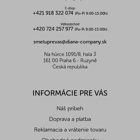
e
Alergény:
bez alergénov
E-shop
+421 918 322 074
Zloženie:
kokosový olej 100%
(Po-Pi 9:00-15:00h)
Návod na použitie:
Využitie kokosového oleja
Veľkoobchod
môže byť vnútorné i vonkajšie. Možno ho využiť
+420 724 257 977
(Po-Pi 9:00-15:00h)
na prípravu slaných i sladkých pokrmov, šalátov,
raw pochúťok či smoothies. Výborný je aj na
smetuprevas@diana-company.sk
pleť, pokožku, nechty, vlasy či zuby.
Skladovanie:
Chráňte pred svetlom. Skladujte do
Na hůrce 1091/8, hala 3
teploty 20 °C.
161 00 Praha 6 - Ruzyně
Česká republika
Nutričné hodnoty na 100g:
Energetická hodnota (kJ/kcal)
3760/900
Bielkoviny (g)
-
Tuky (g)
100
INFORMÁCIE PRE VÁS
Z toho nasycené mastné k. (g)
91
Sacharidy (g)
-
Náš príbeh
Z toho cukry (g)
-
Vláknina (g)
-
Doprava a platba
Soľ (g)
-
Reklamacia a vrátenie tovaru