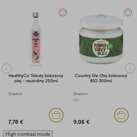
HealthyCo Tekutý kokosový
Country life Olej kokosový
olej - neutrálny 250ml
BIO 300ml
Skladom
Skladom
(1x)
7,78 €
9,06 €
High-contrast mode