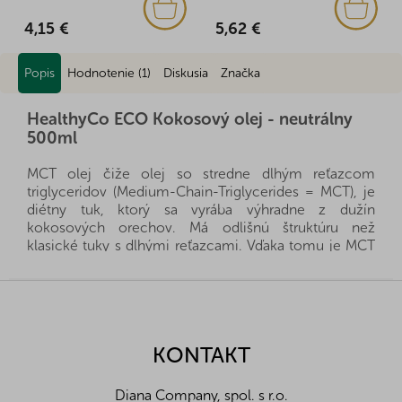
4,15 €
5,62 €
Popis
Hodnotenie (1)
Diskusia
Značka
HealthyCo ECO Kokosový olej - neutrálny
500ml
MCT olej čiže olej so stredne dlhým reťazcom
triglyceridov (Medium-Chain-Triglycerides = MCT), je
diétny tuk, ktorý sa vyrába výhradne z dužín
kokosových orechov. Má odlišnú štruktúru než
klasické tuky s dlhými reťazcami. Vďaka tomu je MCT
olej viac rozpustný vo vode a ľahšie sa v organizme
vstrebáva. Rýchla vstrebateľnosť MCT oleja napomáha
Z
získať organizmu okamžitú energiu, bez požitia
á
rýchlych sacharidov. Pre túto výbornú vlastnosť sa
p
MCT olej dostal do podvedomia nielen športovcom,
ä
KONTAKT
ale všetkým aktívnym ľuďom, ktorí hľadajú rýchly zdroj
t
energie. MCT olej je teda výborným pomocníkom pri
i
redukčných diétach.
Diana Company, spol. s r.o.