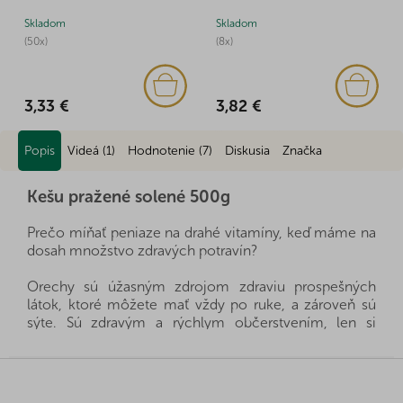
Skladom
Skladom
(50x)
(8x)
3,33 €
3,82 €
Popis
Videá (1)
Hodnotenie (7)
Diskusia
Značka
Kešu pražené solené 500g
Prečo míňať peniaze na drahé vitamíny, keď máme na
dosah množstvo zdravých potravín?
Orechy sú úžasným zdrojom zdraviu prospešných
látok, ktoré môžete mať vždy po ruke, a zároveň sú
sýte. Sú zdravým a rýchlym občerstvením, len si
musíte vybrať, ktoré orechy sú pre vašu rodinu
vhodné.
Z
á
Všetky naše orechy dovážame priamo z krajín ich