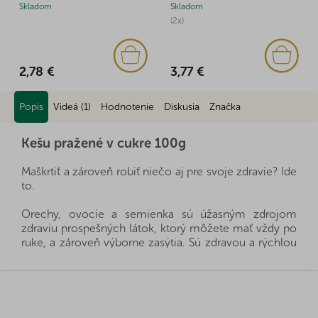
Skladom
Skladom
(2x)
2,78 €
3,77 €
Popis
Videá (1)
Hodnotenie
Diskusia
Značka
Kešu pražené v cukre 100g
Maškrtiť a zároveň robiť niečo aj pre svoje zdravie? Ide
to.
Orechy, ovocie a semienka sú úžasným zdrojom
zdraviu prospešných látok, ktorý môžete mať vždy po
ruke, a zároveň výborne zasýtia. Sú zdravou a rýchlou
desiatou, stačí si len vybrať, ktorý druh bude práve pre
vašu rodinu ten pravý. Všetky produkty dovážame
Z
priamo z krajín pôvodu a vďaka dobrým vzťahom a fér
á
rokovaniam s našimi dodávateľmi sa nám často darí
p
získať výhradné zastúpenie priamo od farmárov a