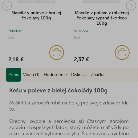
Mandle v poleve z horkej
Mandle v poleve z mliečnej
čokolády 100g
čokolády sypané škoricou
100g
Skladom
Skladom
(2x)
(3x)
2,18 €
2,37 €
Popis
Videá (1)
Hodnotenie
Diskusia
Značka
Kešu v poleve z bielej čokolády 100g
Maškrtiť a zároveň robiť niečo aj pre svoje zdravie? Ide
to.
Orechy, ovocie a semienka sú úžasným zdrojom
zdraviu prospešných látok, ktorý môžete mať vždy po
ruke, a zároveň výborne zasýtia. Sú zdravou a rýchlou