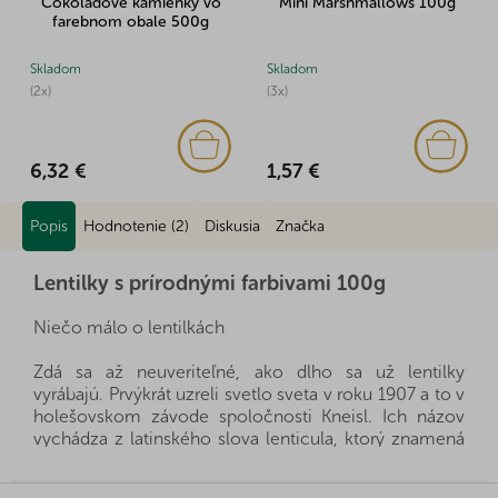
Čokoládové kamienky vo
Mini Marshmallows 100g
farebnom obale 500g
Skladom
Skladom
(2x)
(3x)
6,32 €
1,57 €
Popis
Hodnotenie (2)
Diskusia
Značka
Lentilky s prírodnými farbivami 100g
Niečo málo o lentilkách
Zdá sa až neuveriteľné, ako dlho sa už lentilky
vyrábajú. Prvýkrát uzreli svetlo sveta v roku 1907 a to v
holešovskom závode spoločnosti Kneisl. Ich názov
vychádza z latinského slova lenticula, ktorý znamená
šošovka. V dnešnom rýchlo sa meniacom svete môžu
byť lentilky spojením medzi všetkými členmi rodiny,
Z