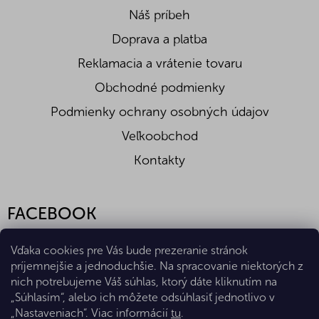
malých, ale aj veľkých oslávencov.
Náš príbeh
Skladovanie:
Skladujte v suchu pri teplote
Doprava a platba
najviac 22 °C a relatívnej vlhkosti najviac 70 %.
Reklamacia a vrátenie tovaru
Nutričné hodnoty na 100g:
Energetická hodnota (kJ/kcal)
1969/469
Obchodné podmienky
Bielkoviny (g)
4,4
Podmienky ochrany osobných údajov
Tuky (g)
18
Z toho nasycené mastné k. (g)
11
Veľkoobchod
Sacharidy (g)
71
Z toho cukry (g)
69
Kontakty
Vláknina (g)
2,6
Soľ (g)
0,25
FACEBOOK
Vďaka cookies pre Vás bude prezeranie stránok
príjemnejšie a jednoduchšie. Na spracovanie niektorých z
nich potrebujeme Váš súhlas, ktorý dáte kliknutím na
„Súhlasím“, alebo ich môžete odsúhlasiť jednotlivo v
„Nastaveniach“. Viac informácií
tu
.