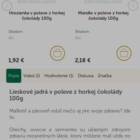
Hrozienka v poleve z horkej
Mandle v poleve z horkej
čokolády 100g
čokolády 100g
Skladom
Skladom
(1x)
(2x)
1,92 €
2,18 €
Popis
Videá (1)
Hodnotenie (1)
Diskusia
Značka
Lieskové jadrá v poleve z horkej čokolády
100g
Maškrtiť a zároveň robiť niečo aj pre svoje zdravie? Ide
to.
Orechy, ovocie a semienka sú úžasným zdrojom
zdraviu prospešných látok, ktorý môžete mať vždy po