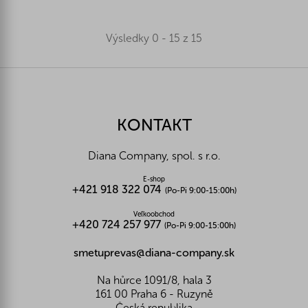
Výsledky 0 - 15 z 15
Z
á
p
ä
KONTAKT
t
i
Diana Company, spol. s r.o.
e
E-shop
+421 918 322 074
(Po-Pi 9:00-15:00h)
Veľkoobchod
+420 724 257 977
(Po-Pi 9:00-15:00h)
smetuprevas@diana-company.sk
Na hůrce 1091/8, hala 3
161 00 Praha 6 - Ruzyně
Česká republika