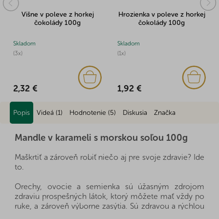
Višne v poleve z horkej
Hrozienka v poleve z horkej
čokolády 100g
čokolády 100g
Skladom
Skladom
(3x)
(1x)
2,32 €
1,92 €
Popis
Videá (1)
Hodnotenie (5)
Diskusia
Značka
Mandle v karameli s morskou soľou 100g
Maškrtiť a zároveň robiť niečo aj pre svoje zdravie? Ide
to.
Orechy, ovocie a semienka sú úžasným zdrojom
zdraviu prospešných látok, ktorý môžete mať vždy po
ruke, a zároveň výborne zasýtia. Sú zdravou a rýchlou
desiatou, stačí si len vybrať, ktorý druh bude práve pre