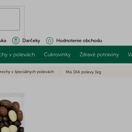
uka
Darčeky
Hodnotenie obchodu
chy v polevách
Cukrovinky
Zdravé potraviny
V
rechy v špeciálnych polevách
Mix DIA polevy 1kg