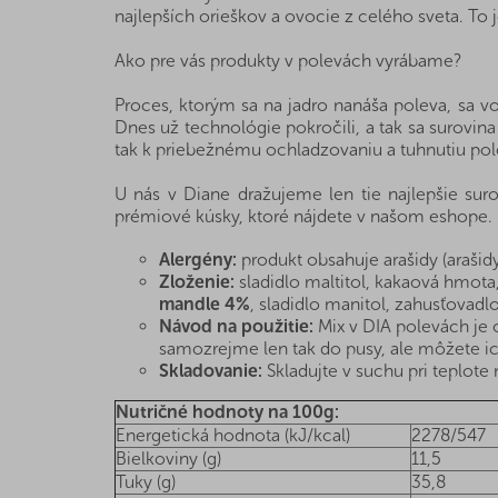
najlepších orieškov a ovocie z celého sveta. To 
Ako pre vás produkty v polevách vyrábame?
Proces, ktorým sa na jadro nanáša poleva, sa 
Dnes už technológie pokročili, a tak sa surovin
tak k priebežnému ochladzovaniu a tuhnutiu pole
U nás v Diane dražujeme len tie najlepšie sur
prémiové kúsky, ktoré nájdete v našom eshope.
Alergény:
produkt obsahuje arašidy (arašid
Zloženie:
sladidlo maltitol, kakaová hmot
mandle 4%
, sladidlo manitol, zahusťovad
Návod na použitie:
Mix v DIA polevách je 
samozrejme len tak do pusy, ale môžete ich 
Skladovanie:
Skladujte v suchu pri teplote n
Nutričné hodnoty na 100g:
Energetická hodnota (kJ/kcal)
2278/547
Bielkoviny (g)
11,5
Tuky (g)
35,8