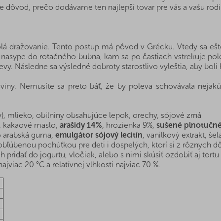
je dôvod, prečo dodávame ten najlepší tovar pre vás a vašu rodi
volá dražovanie. Tento postup má pôvod v Grécku. Vtedy sa e
a nasype do rotačného bubna, kam sa po častiach vstrekuje pol
vy. Následne sa výsledné dobroty starostlivo vyleštia, aby bol
oviny. Nemusíte sa preto báť, že by poleva schovávala nejak
y), mlieko, obilniny obsahujúce lepok, orechy, sójové zrná
a, kakaové maslo,
arašidy 14%
, hrozienka 9%,
sušené plnotučné 
lo arabská guma,
emulgátor sójový lecitín
, vanilkový extrakt, š
obľúbenou pochúťkou pre deti i dospelých, ktorí si z rôznych 
pridať do jogurtu, vločiek, alebo s nimi skúsiť ozdobiť aj tort
ajviac 20 °C a relatívnej vlhkosti najviac 70 %.