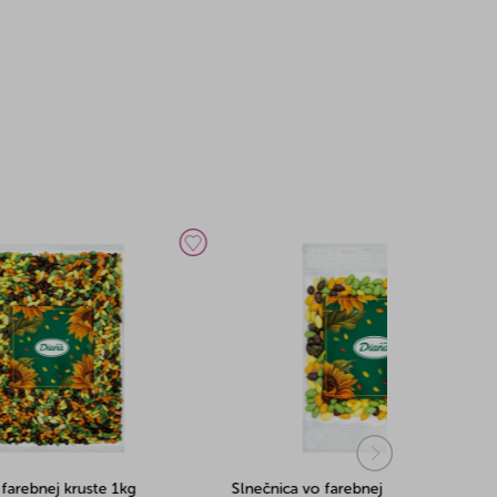
Slnečnica vo farebnej kruste 100g
Slnečnica vo