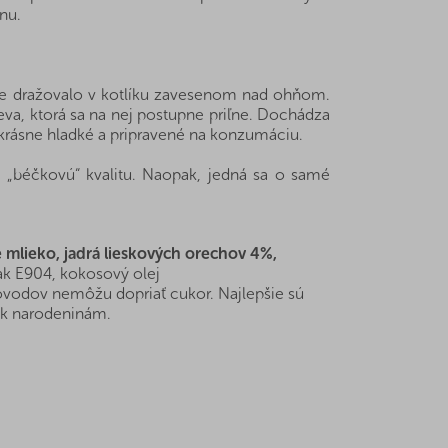
nu.
šte dražovalo v kotlíku zavesenom nad ohňom.
eva, ktorá sa na nej postupne priľne. Dochádza
i krásne hladké a pripravené na konzumáciu.
ú „béčkovú“ kvalitu. Naopak, jedná sa o samé
mlieko, jadrá lieskových orechov 4%,
elak E904, kokosový olej
dôvodov nemôžu dopriať cukor. Najlepšie sú
u k narodeninám.