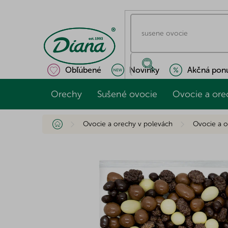
Prejsť
na
obsah
Obľúbené
Novinky
Akčná pon
Orechy
Sušené ovocie
Ovocie a ore
Domov
Ovocie a orechy v polevách
Ovocie a o