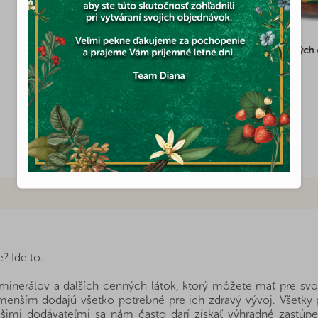
jadier vlašských orechov 100%
Pasta z pekanových orechov 10
Skladom
(1x)
8,66 €
e? Ide to.
inerálov a ďalších cenných látok, ktorý môžete mať pre svoju
jmenším dodajú všetko potrebné pre ich zdravý vývoj. Všetk
imi dodávateľmi sa nám často darí získať výhradné zastúpe