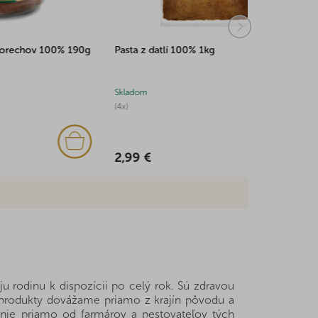
0% 190g
Pasta z datlí 100% 1kg
Pasta z keš
Skladom
Skladom
(4x)
(2x)
2,99 €
6,32 €
 rodinu k dispozícii po celý rok. Sú zdravou
y produkty dovážame priamo z krajín pôvodu a
nie priamo od farmárov a pestovateľov tých