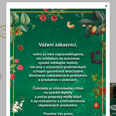
×
Skladom
(2x)
€
12,45 €
MOHLO BY VÁS ZAUJÍMAŤ