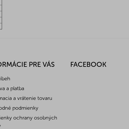
ORMÁCIE PRE VÁS
FACEBOOK
ríbeh
a a platba
acia a vrátenie tovaru
odné podmienky
enky ochrany osobných
v