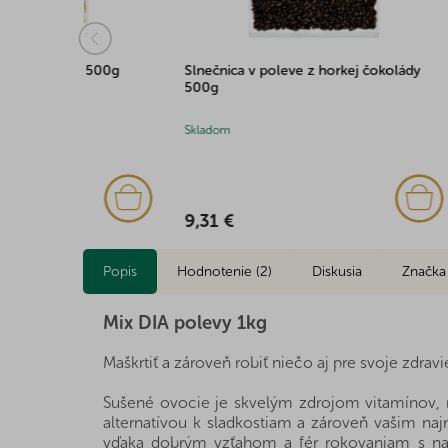
e 500g
Slnečnica v poleve z horkej čokolády
Pasta z 
500g
190g
Skladom
Skladom
(5x)
9,31 €
6,27 €
Popis
Hodnotenie (2)
Diskusia
Značka
Mix DIA polevy 1kg
Maškrtiť a zároveň robiť niečo aj pre svoje zdravi
Sušené ovocie je skvelým zdrojom vitamínov, m
alternatívou k sladkostiam a zároveň vašim na
vďaka dobrým vzťahom a fér rokovaniam s naš