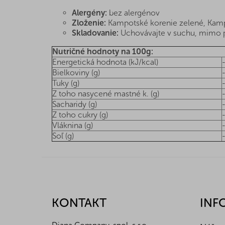
Alergény:
bez alergénov
Zloženie:
Kampotské korenie zelené, Kamp
Skladovanie:
Uchovávajte v suchu, mimo pr
Nutričné hodnoty na 100g:
Energetická hodnota (kJ/kcal)
Bielkoviny (g)
Tuky (g)
Z toho nasycené mastné k. (g)
Sacharidy (g)
Z toho cukry (g)
Vláknina (g)
Soľ (g)
Z
á
p
ä
KONTAKT
INF
t
i