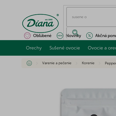
Prejsť
na
obsah
Obľúbené
Novinky
Akčná pon
Orechy
Sušené ovocie
Ovocie a ore
Domov
Varenie a pečenie
Korenie
Pepper