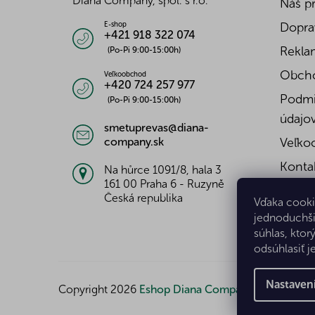
Diana Company, spol. s r.o.
Náš p
e
Doprav
E-shop
+421 918 322 074
Reklam
(Po-Pi 9:00-15:00h)
Obch
Veľkoobchod
+420 724 257 977
Podmi
(Po-Pi 9:00-15:00h)
údajo
smetuprevas@diana-
company.sk
Veľko
Konta
Na hůrce 1091/8, hala 3
161 00 Praha 6 - Ruzyně
Česká republika
Vďaka cooki
jednoduchši
súhlas, ktor
odsúhlasiť j
Nastaven
Copyright 2026
Eshop Diana Company, spol. s r.o.
.