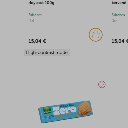
doypack 100g
červené 
Skladom
Skladom
(4x)
(1x)
15,04 €
15,04 
High-contrast mode