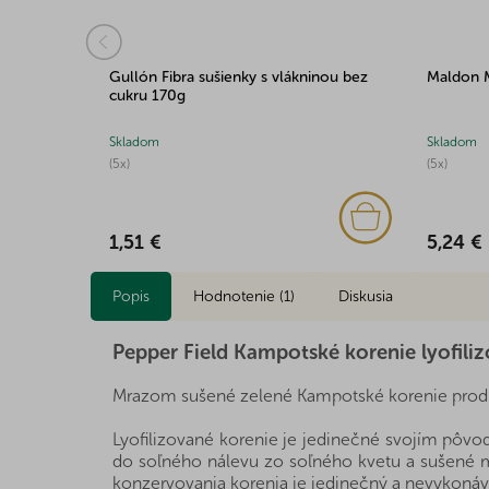
2-5mm 100g
Gullón Fibra sušienky s vlákninou bez
Maldon 
cukru 170g
Skladom
Skladom
(5x)
(5x)
1,51 €
5,24 €
Popis
Hodnotenie (1)
Diskusia
Pepper Field Kampotské korenie lyofil
Mrazom sušené zelené Kampotské korenie produk
Lyofilizované korenie je jedinečné svojím pôvod
do soľného nálevu zo soľného kvetu a sušené mr
konzervovania korenia je jedinečný a nevykoná