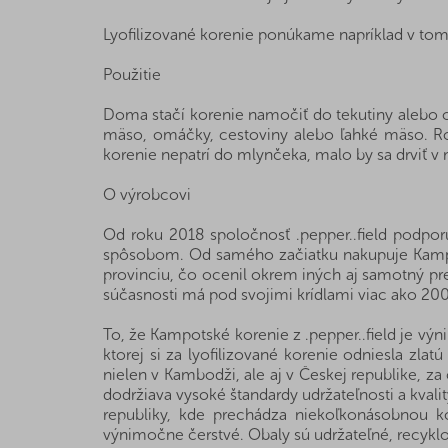
Lyofilizované korenie ponúkame napríklad v tom
Použitie
Doma stačí korenie namočiť do tekutiny alebo ol
mäso, omáčky, cestoviny alebo ľahké mäso. Ro
korenie nepatrí do mlynčeka, malo by sa drviť v 
O výrobcovi
Od roku 2018 spoločnosť .pepper..field podpo
spôsobom. Od samého začiatku nakupuje Kampots
provinciu, čo ocenil okrem iných aj samotný pr
súčasnosti má pod svojimi krídlami viac ako 20
To, že Kampotské korenie z .pepper..field je vý
ktorej si za lyofilizované korenie odniesla zlat
nielen v Kambodži, ale aj v Českej republike, za
dodržiava vysoké štandardy udržateľnosti a kval
republiky, kde prechádza niekoľkonásobnou ko
výnimočne čerstvé. Obaly sú udržateľné, recyklov