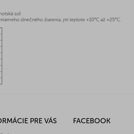
otská soľ
iameho slnečného žiarenia, pri teplote +10°C až +25°C.
-
-
-
-
-
-
-
-
ORMÁCIE PRE VÁS
FACEBOOK