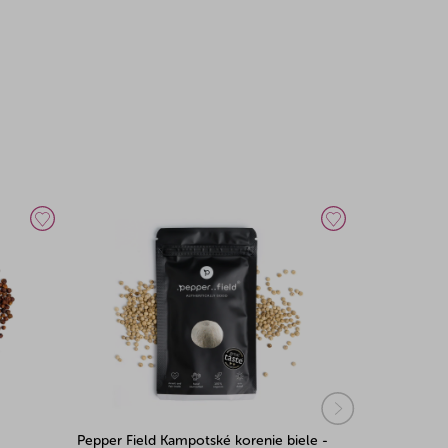
Pepper Field Kampotské korenie biele -
Pepper Fiel