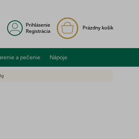
NÁKUPNÝ
Prihlásenie
Prázdny košík
KOŠÍK
Registrácia
arenie a pečenie
Nápoje
0g