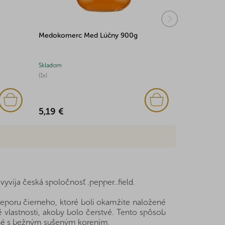
Medokomerc Med Lúčny 900g
Hrozienka č
Skladom
Skladom
(1x)
(2x)
5,19 €
1,32 €
íja česká spoločnosť .pepper..field.
ieporu čierneho, ktoré boli okamžite naložené
 vlastnosti, akoby bolo čerstvé. Tento spôsob
ľné s bežným sušeným korením.