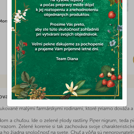
Morská soľ 250g
Pistáciové jadrá 100g
Skladom
(4x)
4,26 €
izované zelené EXCLUSIVE - doypack 20g
ované malými farmárskymi rodinami, ktoré priamo dováža a vyv
om a chuťou. Ide o zelené plody rastliny Piper nigrum, teda p
azom. Zelené korenie si tak zachováva svoje charakteristické
va ho žiadna spoločnosť na svete. Chuť a vôňa sú neporovnate