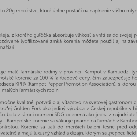
to 20g množstve, ktoré úplne postačí na naplnenie vášho mly
eja, z ktorého guľôčka absorbuje vlhkosť a vráti sa do svojej
zdrvené lyofilizované zrnká korenia môžete použiť aj na zá
mažiari.
ruje malé farmárske rodiny v provincii Kampot v Kambodži tý
ké korenie za 100 % fairtradové ceny, čím zabezpečuje hosp
edseda KPPA (Kampot Pepper Promotion Association), s ktorou s
0 malých farmárskych rodín.
nimočne kvalitné, potvrdilo aj víťazstvo na svetovej gastrono
ú trofej Golden Fork ako jediný výrobca v Českej republike v h
 čo bola v rámci ocenení SDG ocenená ako jedna z najudržateľne
ity - Kampotské korenie sa vákuuje priamo na farmách v Kambod
ntrolou. Korenie sa balí do menších balení tesne pred odo
ateľné a majú luxusný vzhľad a dizajn, ktorým sa .pepper..field 