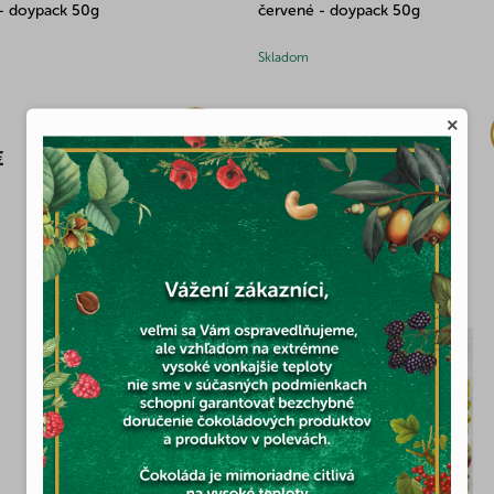
- doypack 50g
červené - doypack 50g
Skladom
×
11,69 €
€
MOHLO BY VÁS ZAUJÍMAŤ