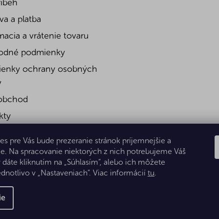
ríbeh
a a platba
acia a vrátenie tovaru
odné podmienky
enky ochrany osobných
v
obchod
kty
es pre Vás bude prezeranie stránok príjemnejšie a
e. Na spracovanie niektorých z nich potrebujeme Váš
ý dáte kliknutím na „Súhlasím“, alebo ich môžete
ednotlivo v „Nastaveniach“. Viac informácií
tu
.
ie
 Všetky práva vyhradené.