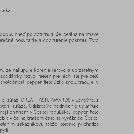
nčeka.
 podoby hneď po odtrhnutí. Je ideálna na tmavé
verečné posypanie a dochutenie pokrmu. Toto
m, že nakupuje korenie férovo a udržateľným
odársky rozvoj nielen pre nich, ale pre celú
poločnosť .pepper..field úzko spolupracuje. V
mickej súťaži GREAT TASTE AWARDS v Londýne, z
istórii súťaže. Udržateľné podnikanie uplatňuje
jších firiem v Českej republike. .pepper..field
ži a v čo najkratšom čase sa vyváža do Českej
slaním zákazníkovi, takže korenie prichádza
pýši.