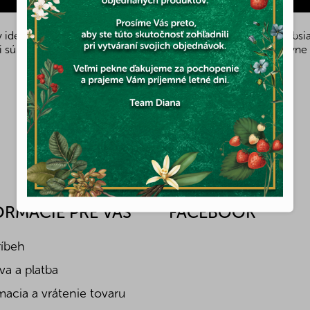
 ideálnou desiatou pre športovcov? V akej časti orieška je obsi
 sú na trhu v predaji? Po pozretí videa Vám to bude vďaka Týne S
PREDCHÁDZAJÚCI ČLÁNOK
ĎALŠÍ ČLÁNOK
ORMÁCIE PRE VÁS
FACEBOOK
ríbeh
a a platba
acia a vrátenie tovaru