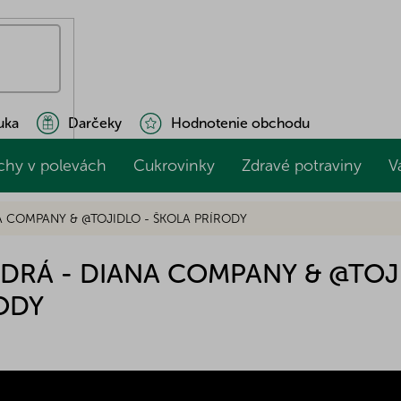
uka
Darčeky
Hodnotenie obchodu
chy v polevách
Cukrovinky
Zdravé potraviny
V
A COMPANY & @TOJIDLO - ŠKOLA PRÍRODY
ADRÁ - DIANA COMPANY & @TOJ
ODY