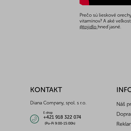
Prečo sú lieskové orechy
vitamínov? A aké veľkosti
@tojidlo
hneď jasné.
Z
á
p
ä
KONTAKT
INF
t
i
Diana Company, spol. s r.o.
Náš p
e
Doprav
E-shop
+421 918 322 074
Reklam
(Po-Pi 9:00-15:00h)