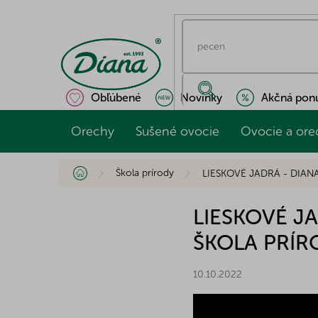
Prejsť
na
obsah
Obľúbené
Novinky
Akčná pon
Orechy
Sušené ovocie
Ovocie a ore
Domov
Škola prírody
LIESKOVÉ JADRÁ - DIAN
LIESKOVÉ J
ŠKOLA PRÍR
10.10.2022