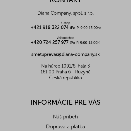
t
i
Diana Company, spol. s r.o.
e
E-shop
+421 918 322 074
(Po-Pi 9:00-15:00h)
Veľkoobchod
+420 724 257 977
(Po-Pi 9:00-15:00h)
smetuprevas@diana-company.sk
Na hůrce 1091/8, hala 3
161 00 Praha 6 - Ruzyně
Česká republika
INFORMÁCIE PRE VÁS
Náš príbeh
Doprava a platba