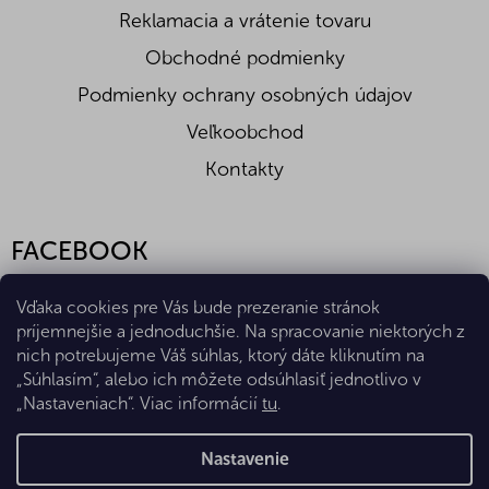
Reklamacia a vrátenie tovaru
Obchodné podmienky
Podmienky ochrany osobných údajov
Veľkoobchod
Kontakty
FACEBOOK
Vďaka cookies pre Vás bude prezeranie stránok
príjemnejšie a jednoduchšie. Na spracovanie niektorých z
nich potrebujeme Váš súhlas, ktorý dáte kliknutím na
„Súhlasím“, alebo ich môžete odsúhlasiť jednotlivo v
„Nastaveniach“. Viac informácií
tu
.
Vytvoril Shoptet Premium
Nastavenie