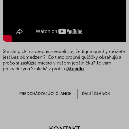
Ste alergickí na orechy a vedeli ste, že tigrie orechy môžete
jesť bez obmedzení? Čo tieto drobné guľôčky obsahujú a
prečo si zaslúžia miesto v našom jedálničku? To vám
prezradí Týna Skalická z profilu
@tojidlo
.
PREDCHÁDZAJÚCI ČLÁNOK
ĎALŠÍ ČLÁNOK
Z
á
p
ä
KONTAKT