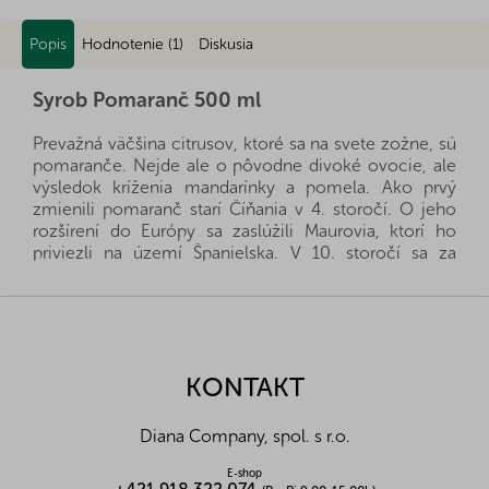
Popis
Hodnotenie (1)
Diskusia
Syrob Pomaranč 500 ml
Prevažná väčšina citrusov, ktoré sa na svete zožne, sú
pomaranče. Nejde ale o pôvodne divoké ovocie, ale
výsledok kríženia mandarínky a pomela. Ako prvý
zmienili pomaranč starí Číňania v 4. storočí. O jeho
rozšírení do Európy sa zaslúžili Maurovia, ktorí ho
priviezli na území Španielska. V 10. storočí sa za
pomoci zložitých zavlažovacích systémov začal
pomaranč pestovať vo veľkom. Rozmachu sa dočkal
Z
spolu s rozšírením zámorských plavieb. Námorníci
á
trpiace nedostatkom vitamínov ho brali na palubu a
p
zaslúžili sa tak o jeho rýchle rozšírenie aj na americký
ä
KONTAKT
kontinent. Európski šľachtici budovali pri svojich
t
sídlach oranžéria ako výraz prepychu. Najznámejší je
i
Oranžéria Ľudovíta XIV. vo Versailles.
Diana Company, spol. s r.o.
e
Alergény:
bez alergénov
E-shop