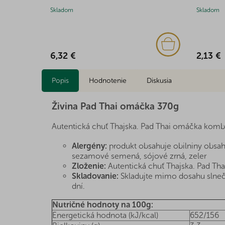
Skladom
Skladom
6,32 €
2,13 €
Popis
Hodnotenie
Diskusia
Živina Pad Thai omáčka 370g
Autentická chuť Thajska. Pad Thai omáčka kombinu
Alergény:
produkt obsahuje obilniny obsahu
sezamové semená, sójové zrná, zeler
Zloženie:
Autentická chuť Thajska. Pad Tha
Skladovanie:
Skladujte mimo dosahu slnečné
dní.
Nutričné hodnoty na 100g:
Energetická hodnota (kJ/kcal)
652/156