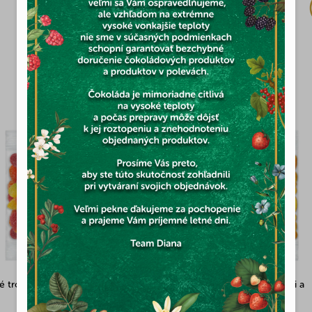
6,51 €
MOHLO BY VÁS ZAUJÍMAŤ
Novinka
lé tropické ovocie 100g
Mandle pražené solené s chilli a
limetkou Valencia 100g