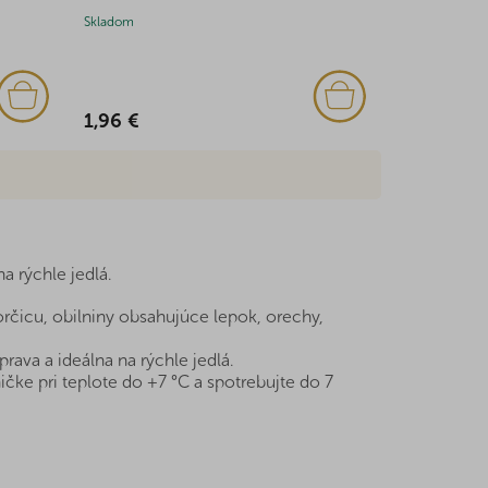
Skladom
Skladom
1,96 €
5,88 €
a rýchle jedlá.
rčicu, obilniny obsahujúce lepok, orechy,
ava a ideálna na rýchle jedlá.
čke pri teplote do +7 °C a spotrebujte do 7