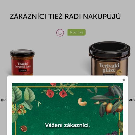
ZÁKAZNÍCI TIEŽ RADI NAKUPUJÚ
Novinka
×
eriyaki glazé pálivé s medom
Živina Vietnamské žlté kari 140 g
Skladom