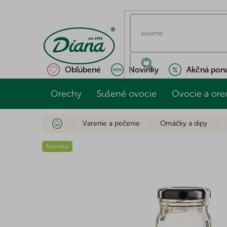
Prejsť
na
obsah
Obľúbené
Novinky
Akčná pon
Orechy
Sušené ovocie
Ovocie a ore
Domov
Varenie a pečenie
Omáčky a dipy
Novinka