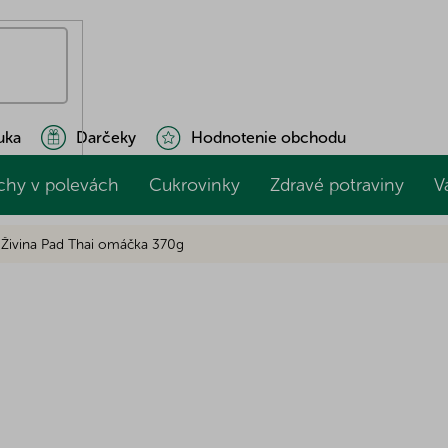
uka
Darčeky
Hodnotenie obchodu
chy v polevách
Cukrovinky
Zdravé potraviny
V
Živina Pad Thai omáčka 370g