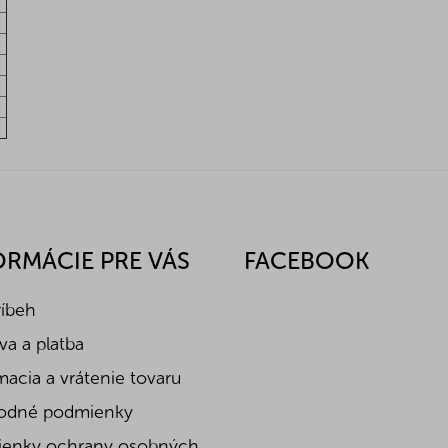
ORMÁCIE PRE VÁS
FACEBOOK
ríbeh
a a platba
acia a vrátenie tovaru
odné podmienky
enky ochrany osobných