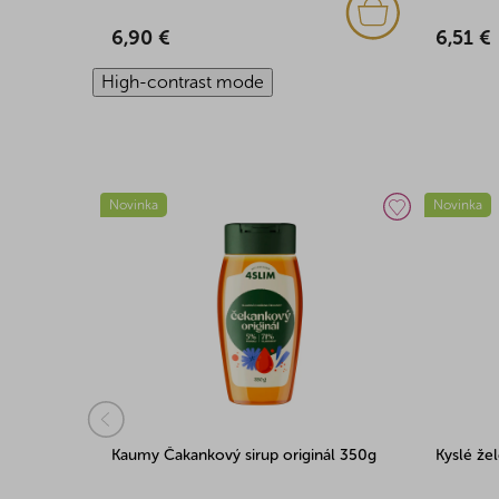
6,51 €
6,90 €
High-contrast mode
Novinka
Novinka
Kaumy Čakankový sirup originál 350g
Kyslé že