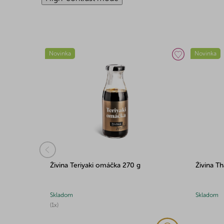
Novinka
Novinka
Živina Thajské červené kari 140g
Živina T
200 g
Skladom
Skladom