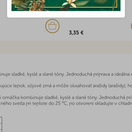
Skladom
3,35 €
je sladké, kyslé a slané tóny. Jednoduchá príprava a ideálna n
júce lepok, sójové zrná a môže obsahovať arašidy (arašidy), ho
i omáčka kombinuje sladké, kyslé a slané tóny. Jednoduchá prípr
ho svetla pri teplote do 25 °C, po otvorení skladujte v chladni