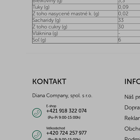
Bielkoviny (g)
3,3
Tuky (g)
0,09
Z toho nasycené mastné k. (g)
0,02
Sacharidy (g)
33
Z toho cukry (g)
30
Vláknina (g)
-
Soľ (g)
6
Z
á
p
ä
KONTAKT
INF
t
i
Diana Company, spol. s r.o.
Náš p
e
Doprav
E-shop
+421 918 322 074
Reklam
(Po-Pi 9:00-15:00h)
Obch
Veľkoobchod
+420 724 257 977
Podmi
(Po-Pi 9:00-15:00h)