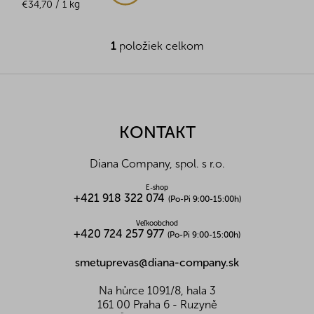
Jednotková
€34,70 / 1 kg
cena:
1
položiek celkom
O
v
l
Z
á
á
d
p
a
ä
KONTAKT
c
t
i
i
e
Diana Company, spol. s r.o.
p
e
r
E-shop
v
+421 918 322 074
(Po-Pi 9:00-15:00h)
k
y
Veľkoobchod
+420 724 257 977
(Po-Pi 9:00-15:00h)
v
ý
smetuprevas@diana-company.sk
p
i
s
Na hůrce 1091/8, hala 3
u
161 00 Praha 6 - Ruzyně