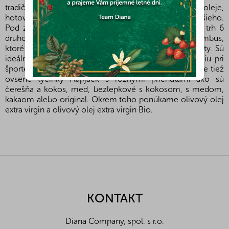
tradičné grécke delikatesy ako sú olivy, olivové oleje,
hotové grécke jedlá, kvalitné grécke vína a mnoho ďalšieho.
Pod značkou Bombus firma v roku 2014 uviedla na trh 6
druhov zdravých ovocných tyčiniek Raw Energy Bombus,
ktoré neobsahujú lepok, pridaný cukor ani konzervanty. Sú
ideálnou desiatou, ktorá doplní toľko potrebnú energiu pri
športe i na cestách. Od firmy Hermes máme v ponuke tiež
ovsené tyčinky Flapjack s rôznymi príchuťami ako sú
čerešňa a kokos, med, bezlepkové s kokosom, s medom,
kakaom alebo original. Okrem toho ponúkame olivový olej
extra virgin a olivový olej extra virgin Bio.
Z
á
p
ä
KONTAKT
t
i
Diana Company, spol. s r.o.
e