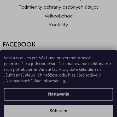
Podmienky ochrany osobných údajov
Veľkoobchod
Kontakty
FACEBOOK
Vďaka cookies pre Vás bude prezeranie stránok
príjemnejšie a jednoduchšie. Na spracovanie niektorých z
nich potrebujeme Váš súhlas, ktorý dáte kliknutím na
„Súhlasím“, alebo ich môžete odsúhlasiť jednotlivo v
„Nastaveniach“. Viac informácií
tu
.
Vytvoril Shoptet Premium
Nastavenie
Copyright 2026
Eshop Diana Company, spol. s r.o.
. Všetky
Súhlasím
práva vyhradené.