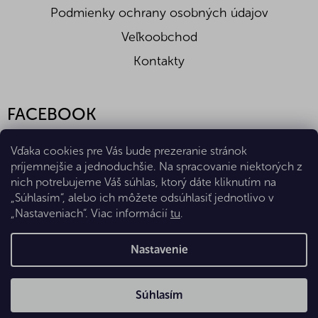
Podmienky ochrany osobných údajov
Veľkoobchod
Kontakty
FACEBOOK
Vďaka cookies pre Vás bude prezeranie stránok
príjemnejšie a jednoduchšie. Na spracovanie niektorých z
nich potrebujeme Váš súhlas, ktorý dáte kliknutím na
„Súhlasím“, alebo ich môžete odsúhlasiť jednotlivo v
„Nastaveniach“. Viac informácií
tu
.
Vytvoril Shoptet Premium
Nastavenie
Copyright 2026
Eshop Diana Company, spol. s r.o.
. Všetky
Súhlasím
práva vyhradené.