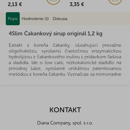
2,13 €
3,35 €
Popis
Hodnotenie (1)
Diskusia
4Slim Čakankový sirup originál 1,2 kg
Extrakt z koreňa čakanky, obsahujúci prevažne
oligofruktózu, vyrobenú čiastočnou enzymatickou
hydrolýzou z čakankového inulínu s prídavkom farbiva
a sladidla. Ide o low carb, nízkokalorické sladidlo na
prírodnej báze, vyrobené unikátnou patentovanou
metódou z koreňa čakanky. Vyznačuje sa mimoriadne
vysokým obsahom prospešnej vlákniny a
glykemickým indexom menším ako 5. Obsahuje len 5
Z
% sacharidov, čo je 10 - 15x menej ako obsahuje
á
agávový a javorový sirup. Čakankovým sirupom si
p
osladíte studené nápoje, čaj, kávu, palacinky, lievance,
ä
KONTAKT
cereálne kaše alebo ho môžete použiť pri pečení.
t
Obsahuje až o 95 % menej cukru a o 45 % menej
i
kalórií v porovnaní s inými prírodnými sladidlami. Bez
Diana Company, spol. s r.o.
e
lepku, bez laktózy, bez konzervačných látok, bez soli,