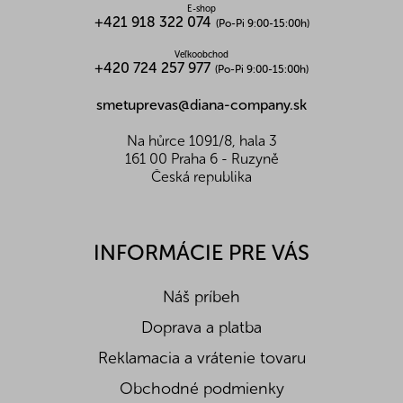
s vysokým obsahom vlákniny a so zníženou
E-shop
+421 918 322 074
energetickou hodnotou.
(Po-Pi 9:00-15:00h)
Veľkoobchod
Upozornění pro spotřebitele:
výrobok je
+420 724 257 977
(Po-Pi 9:00-15:00h)
určený na priamu spotrebu
Skladovanie:
Chráňte pred slnečným žiarením.
smetuprevas@diana-company.sk
Po otvorení skladujte v chlade a tme. Prípadný
sediment nie je na závadu.
Na hůrce 1091/8, hala 3
161 00 Praha 6 - Ruzyně
Nutričné hodnoty na 100g:
Česká republika
Energetická hodnota (kJ/kcal)
650/161
Bielkoviny (g)
-
Tuky (g)
-
Z toho nasycené mastné k. (g)
-
INFORMÁCIE PRE VÁS
Sacharidy (g)
4,7
Z toho cukry (g)
4,7
Náš príbeh
Vláknina (g)
71,3
Soľ (g)
-
Doprava a platba
Reklamacia a vrátenie tovaru
Obchodné podmienky