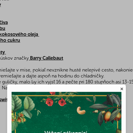
y
čiva
obu
kokosového oleja
ho cukru
sty
kúskov značky
Barry Callebaut
miešajte v mise, pokiaľ nevznikne husté nelepivé cesto, nakonie
emiešajte a dajte aspoň na hodinu do chladničky.
 guličky, malo by ich vyjsť 16 a pečte pri 180 stupňoch asi 13-1
 Najlepšie sú ešte teplé
×
swithtinka