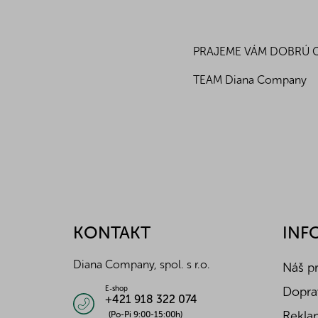
PRAJEME VÁM DOBRÚ 
TEAM Diana Company
Z
á
p
ä
KONTAKT
INF
t
i
Diana Company, spol. s r.o.
Náš p
e
Doprav
E-shop
+421 918 322 074
Reklam
(Po-Pi 9:00-15:00h)