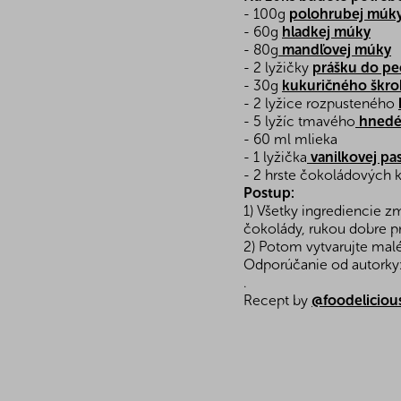
- 100g
polohrubej múk
- 60g
hladkej múky
- 80g
mandľovej múky
- 2 lyžičky
prášku do pe
- 30g
kukuričného škr
- 2 lyžice rozpusteného
- 5 lyžíc tmavého
hnedé
- 60 ml mlieka
- 1 lyžička
vanilkovej pa
- 2 hrste čokoládových 
Postup:
1) Všetky ingrediencie z
čokolády, rukou dobre pr
2) Potom vytvarujte malé
Odporúčanie od autorky:
.
Recept by
@foodeliciou