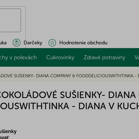
uka
Darčeky
Hodnotenie obchodu
chy v polevách
Cukrovinky
Zdravé potraviny
V
DOVÉ SUŠIENKY- DIANA COMPANY & FOODDELICIOUSWITHTINKA - 
ČOKOLÁDOVÉ SUŠIENKY- DIANA
OUSWITHTINKA - DIANA V KUC
ušienky
vať: