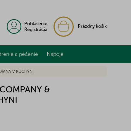
NÁKUPNÝ
Prihlásenie
Prázdny košík
KOŠÍK
Registrácia
arenie a pečenie
Nápoje
DIANA V KUCHYNI
 COMPANY &
HYNI