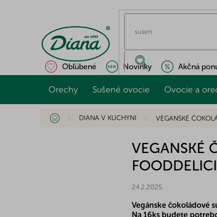
Prejsť
na
obsah
Obľúbené
Novinky
Akčná pon
Orechy
Sušené ovocie
Ovocie a ore
Domov
DIANA V KUCHYNI
VEGANSKÉ ČOKOLÁ
VEGANSKÉ 
FOODDELICI
24.2.2025
Vegánske čokoládové s
Na 16ks budete potrebo