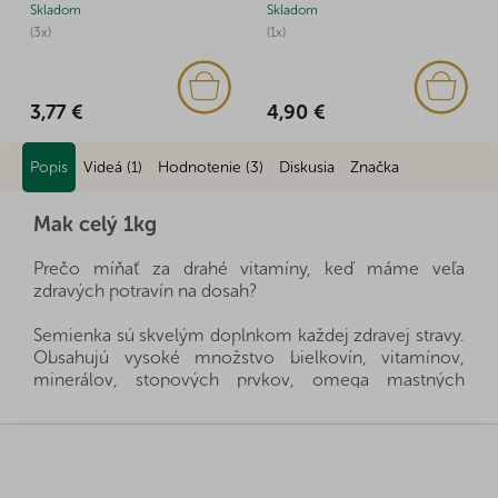
Skladom
Skladom
(3x)
(1x)
3,77 €
4,90 €
Popis
Videá (1)
Hodnotenie (3)
Diskusia
Značka
Mak celý 1kg
Prečo míňať za drahé vitamíny, keď máme veľa
zdravých potravín na dosah?
Semienka sú skvelým doplnkom každej zdravej stravy.
Obsahujú vysoké množstvo bielkovín, vitamínov,
minerálov, stopových prvkov, omega mastných
kyselín a sú taktiež bohatým zdrojom vlákniny. Pridajte
semienka do svojej kuchyne a budete milo
Z
prekvapení. Všetky produkty dovážame priamo z krajín
á
pôvodu a vďaka dobrým vzťahom a fér rokovaniam s
p
našimi dodávateľmi sa nám často darí získať výhradné