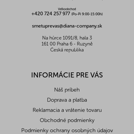
Z toho cukry (g)
-
Veľkoobchod
Vláknina (g)
-
+420 724 257 977
(Po-Pi 9:00-15:00h)
Soľ (g)
-
smetuprevas@diana-company.sk
Na hůrce 1091/8, hala 3
161 00 Praha 6 - Ruzyně
Česká republika
INFORMÁCIE PRE VÁS
Náš príbeh
Doprava a platba
Reklamacia a vrátenie tovaru
Obchodné podmienky
Podmienky ochrany osobných údajov