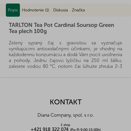
Popis
Hodnotenie (1)
Diskusia
Značka
TARLTON Tea Pot Cardinal Soursop Green
Tea plech 100g
Zelený sypaný čaj s graviolou sa vyznačuje
vynikajúcimi antioxidačnými účinkami, je vhodný na
každodennú konzumáciu a dodá Vám pocit uvoľnenia
a pohody. Jednu čajovú lyžičku na 250 ml šálku,
zalejete vodou 80 °C, potom čaj lúhujte zhruba 2-3
minúty. Čaj je dodávaný v štýlovej plechovej kanvičke.
Z
Alergény:
bez alergénov
á
Zloženie:
zelený čaj, graviola, aróma gravioly.
p
ä
Nutričné hodnoty na 100g:
KONTAKT
t
Energetická hodnota (kJ/kcal)
-
i
Bielkoviny (g)
-
Diana Company, spol. s r.o.
e
Tuky (g)
-
Z toho nasycené mastné k. (g)
-
E-shop
+421 918 322 074
(Po-Pi 9:00-15:00h)
Sacharidy (g)
-