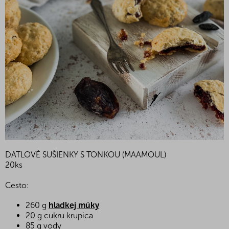
DATLOVÉ SUŠIENKY S TONKOU (MAAMOUL)
20ks
Cesto:
260 g
hladkej múky
20 g cukru krupica
85 g vody