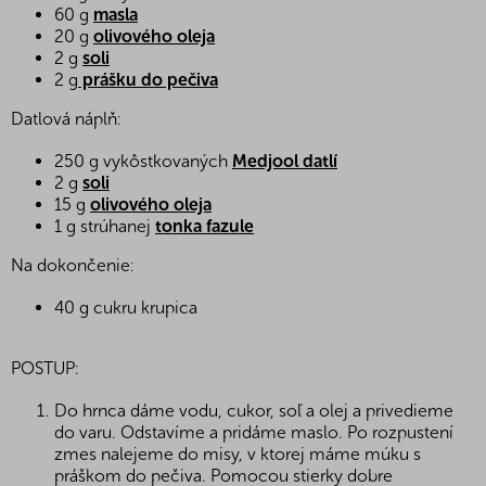
60 g
masla
20 g
olivového oleja
2 g
soli
2 g
prášku do pečiva
Datlová náplň:
250 g vykôstkovaných
Medjool datlí
2 g
soli
15 g
olivového oleja
1 g strúhanej
tonka fazule
Na dokončenie:
40 g cukru krupica
POSTUP:
Do hrnca dáme vodu, cukor, soľ a olej a privedieme
do varu. Odstavíme a pridáme maslo. Po rozpustení
zmes nalejeme do misy, v ktorej máme múku s
práškom do pečiva. Pomocou stierky dobre