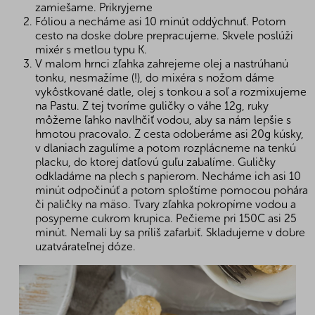
zamiešame. Prikryjeme
Fóliou a necháme asi 10 minút oddýchnuť. Potom
cesto na doske dobre prepracujeme. Skvele poslúži
mixér s metlou typu K.
V malom hrnci zľahka zahrejeme olej a nastrúhanú
tonku, nesmažíme (!), do mixéra s nožom dáme
vykôstkované datle, olej s tonkou a soľ a rozmixujeme
na Pastu. Z tej tvoríme guličky o váhe 12g, ruky
môžeme ľahko navlhčiť vodou, aby sa nám lepšie s
hmotou pracovalo. Z cesta odoberáme asi 20g kúsky,
v dlaniach zagulíme a potom rozplácneme na tenkú
placku, do ktorej datľovú guľu zabalíme. Guličky
odkladáme na plech s papierom. Necháme ich asi 10
minút odpočinúť a potom sploštíme pomocou pohára
či paličky na mäso. Tvary zľahka pokropíme vodou a
posypeme cukrom krupica. Pečieme pri 150C asi 25
minút. Nemali by sa príliš zafarbiť. Skladujeme v dobre
uzatvárateľnej dóze.