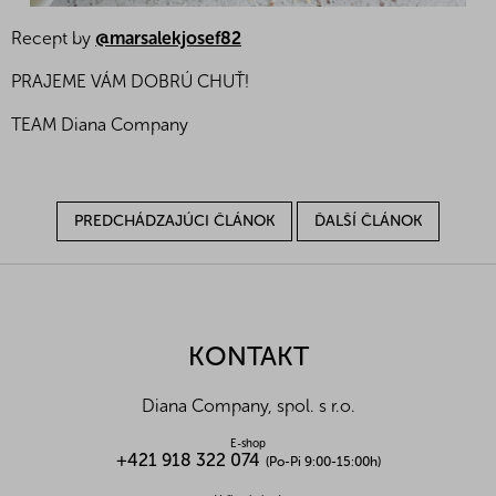
Recept by
@marsalekjosef82
PRAJEME VÁM DOBRÚ CHUŤ!
TEAM Diana Company
PREDCHÁDZAJÚCI ČLÁNOK
ĎALŠÍ ČLÁNOK
Z
á
p
ä
KONTAKT
t
i
Diana Company, spol. s r.o.
e
E-shop
+421 918 322 074
(Po-Pi 9:00-15:00h)