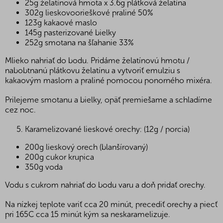
25g želatínová hmota x 3.6g plátková želatína
302g lieskovoorieškové praliné 50%
123g kakaové maslo
145g pasterizované bielky
252g smotana na šľahanie 33%
Mlieko nahriať do bodu. Pridáme želatínovú hmotu /
nabobtnanú plátkovu želatínu a vytvoriť emulziu s
kakaovým maslom a praliné pomocou ponorného mixéra.
Prilejeme smotanu a bielky, opäť premiešame a schladíme
cez noc.
Karamelizované lieskové orechy: (12g / porcia)
200g lieskový orech (blanšírovaný)
200g cukor krupica
350g voda
Vodu s cukrom nahriať do bodu varu a doň pridať orechy.
Na nízkej teplote variť cca 20 minút, precediť orechy a piecť
pri 165C cca 15 minút kým sa neskaramelizuje.