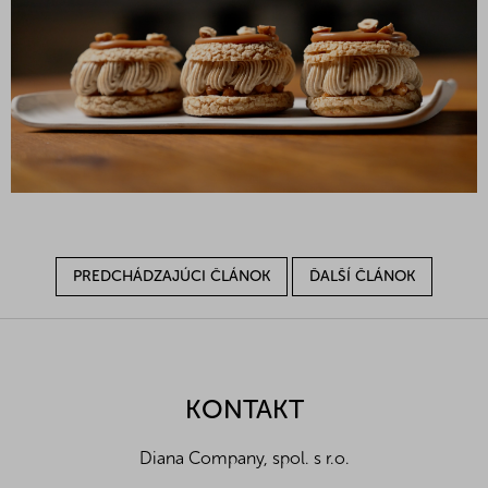
PREDCHÁDZAJÚCI ČLÁNOK
ĎALŠÍ ČLÁNOK
Z
á
p
ä
KONTAKT
t
i
Diana Company, spol. s r.o.
e