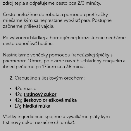
zdroj tepla a odpaľujeme cesto cca 2/3 minúty.
Cesto preložíme do robota a pomocou pretínačky
miešame kým sa neprestane vytvárať para. Postupne
začneme prilievať vajcia.
Po vytvorení hladkej a homogénnej konzistencie necháme
cesto odpočívať hodinu.
Nastriekame venčeky pomocou francúzskej špičky s
priemerom 10mm, položíme navrch schladený craquelin a
ihneď pečieme pri 175cm cca 38 minút
Craqueline s lieskovým orechom:
42g maslo
42g
trstinový cukor
42g
lieskovo oriešková múka
17g
hladká múka
Všetky ingrediencie spojíme a vyvaľkáme pláty kým
trstinový cukor nezačne chrumkať.