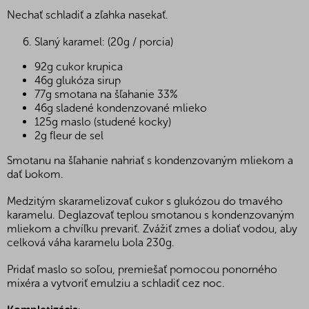
Nechať schladiť a zľahka nasekať.
Slaný karamel: (20g / porcia)
92g cukor krupica
46g glukóza sirup
77g smotana na šľahanie 33%
46g sladené kondenzované mlieko
125g maslo (studené kocky)
2g fleur de sel
Smotanu na šľahanie nahriať s kondenzovaným mliekom a
dať bokom.
Medzitým skaramelizovať cukor s glukózou do tmavého
karamelu. Deglazovať teplou smotanou s kondenzovaným
mliekom a chvíľku prevariť. Zvážiť zmes a doliať vodou, aby
celková váha karamelu bola 230g.
Pridať maslo so soľou, premiešať pomocou ponorného
mixéra a vytvoriť emulziu a schladiť cez noc.