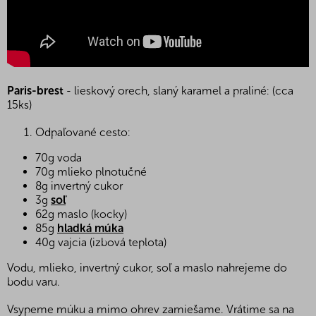
Paris-brest
- lieskový orech, slaný karamel a praliné: (cca
15ks)
Odpaľované cesto:
70g voda
70g mlieko plnotučné
8g invertný cukor
3g
soľ
62g maslo (kocky)
85g
hladká múka
40g vajcia (izbová teplota)
Vodu, mlieko, invertný cukor, soľ a maslo nahrejeme do
bodu varu.
Vsypeme múku a mimo ohrev zamiešame. Vrátime sa na