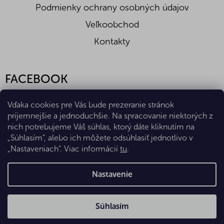
Podmienky ochrany osobných údajov
Veľkoobchod
Kontakty
FACEBOOK
Vďaka cookies pre Vás bude prezeranie stránok
príjemnejšie a jednoduchšie. Na spracovanie niektorých z
nich potrebujeme Váš súhlas, ktorý dáte kliknutím na
„Súhlasím“, alebo ich môžete odsúhlasiť jednotlivo v
„Nastaveniach“. Viac informácií
tu
.
Vytvoril Shoptet Premium
Nastavenie
Copyright 2026
Eshop Diana Company, spol. s r.o.
. Všetky
Súhlasím
práva vyhradené.