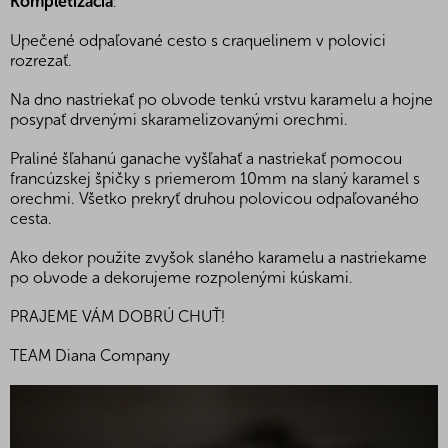
Kompletizácia
:
Upečené odpaľované cesto s craquelinem v polovici
rozrezať.
Na dno nastriekať po obvode tenkú vrstvu karamelu a hojne
posypať drvenými skaramelizovanými orechmi.
Praliné šľahanú ganache vyšľahať a nastriekať pomocou
francúzskej špičky s priemerom 10mm na slaný karamel s
orechmi. Všetko prekryť druhou polovicou odpaľovaného
cesta.
Ako dekor použite zvyšok slaného karamelu a nastriekame
po obvode a dekorujeme rozpolenými kúskami.
PRAJEME VÁM DOBRÚ CHUŤ!
TEAM Diana Company