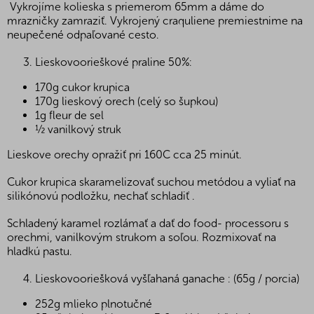
Vykrojíme kolieska s priemerom 65mm a dáme do
mrazničky zamraziť. Vykrojený craquliene premiestnime na
neupečené odpaľované cesto.
Lieskovoorieškové praline 50%:
170g cukor krupica
170g lieskový orech (celý so šupkou)
1g fleur de sel
½ vanilkový struk
Lieskove orechy opražiť pri 160C cca 25 minút.
Cukor krupica skaramelizovať suchou metódou a vyliať na
silikónovú podložku, nechať schladiť .
Schladený karamel rozlámať a dať do food- processoru s
orechmi, vanilkovým strukom a soľou. Rozmixovať na
hladkú pastu.
Lieskovooriešková vyšľahaná ganache : (65g / porcia)
252g mlieko plnotučné